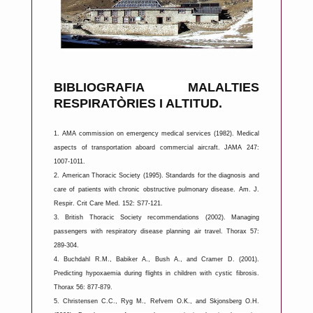
BIBLIOGRAFIA MALALTIES
RESPIRATÒRIES I ALTITUD.
1.
AMA commission on emergency medical services (1982). Medical
aspects of transportation aboard commercial aircraft. JAMA 247:
1007-1011.
2.
American Thoracic Society (1995). Standards for the diagnosis and
care of patients with chronic obstructive pulmonary disease. Am. J.
Respir. Crit Care Med. 152: S77-121.
3.
British Thoracic Society recommendations (2002). Managing
passengers with respiratory disease planning air travel. Thorax 57:
289-304.
4.
Buchdahl R.M., Babiker A., Bush A., and Cramer D. (2001).
Predicting hypoxaemia during flights in children with cystic fibrosis.
Thorax 56: 877-879.
5.
Christensen C.C., Ryg M., Refvem O.K., and Skjonsberg O.H.