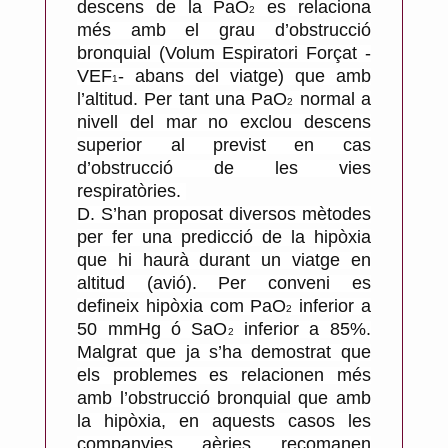
descens de la PaO
es relaciona
2
més amb el grau d’obstrucció
bronquial (Volum Espiratori Forçat -
VEF
- abans del viatge) que amb
1
l’altitud. Per tant una PaO
normal a
2
nivell del mar no exclou descens
superior al previst en cas
d’obstrucció de les vies
respiratòries.
D.
S’han proposat diversos mètodes
per fer una predicció de la hipòxia
que hi haurà durant un viatge en
altitud (avió). Per conveni es
defineix hipòxia com PaO
inferior a
2
50 mmHg ó SaO
inferior a 85%.
2
Malgrat que ja s’ha demostrat que
els problemes es relacionen més
amb l’obstrucció bronquial que amb
la hipòxia, en aquests casos les
companyies aèries recomanen