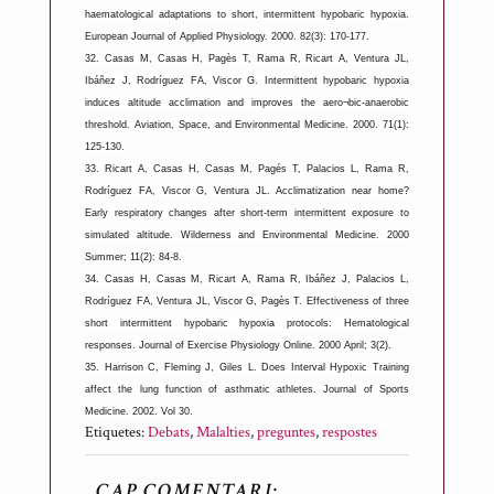
haematological adaptations to short, intermittent hypobaric hypoxia.
European Journal of Applied Physiology. 2000. 82(3): 170-177.
32.
Casas M, Casas H, Pagès T, Rama R, Ricart A, Ventura JL,
Ibáñez J, Rodríguez FA, Viscor G. Intermittent hypobaric hypoxia
induces altitude acclimation and improves the aero¬bic-anaerobic
threshold. Aviation, Space, and Environmental Medicine. 2000. 71(1):
125-130.
33.
Ricart A, Casas H, Casas M, Pagés T, Palacios L, Rama R,
Rodríguez FA, Viscor G, Ventura JL. Acclimatization near home?
Early respiratory changes after short-term intermittent exposure to
simulated altitude. Wilderness and Environmental Medicine. 2000
Summer; 11(2): 84-8.
34.
Casas H, Casas M, Ricart A, Rama R, Ibáñez J, Palacios L,
Rodríguez FA, Ventura JL, Viscor G, Pagès T. Effectiveness of three
short intermittent hypobaric hypoxia protocols: Hematological
responses. Journal of Exercise Physiology Online. 2000 April; 3(2).
35.
Harrison C, Fleming J, Giles L. Does Interval Hypoxic Training
affect the lung function of asthmatic athletes. Journal of Sports
Medicine. 2002. Vol 30.
Etiquetes:
Debats
,
Malalties
,
preguntes
,
respostes
CAP COMENTARI: