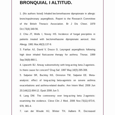
BRONQUIAL I ALTITUD.
1.
(No authors listed) Inhaled beclomethasone dipropionate in allergic
bronchopulmonary aspergillosis. Report to the Research Committee
of the British Thoracic Association. Br J Dis Chest. 1979
Oct;73(4):349-56.
2.
Chiu JT, Wells I, Novey HS. Incidence of fungal precipitins in
patients treated with beclomethasone dipropionate aerosol. Ann
Allergy. 1981 Mar;46(3):137-9.
3.
Fairfax AJ, David V, Douce G. Laryngeal aspergillosis following
high dose inhaled fluticasone therapy for asthma. Thorax. 1999
Sep;54(9):860-1.
4.
Lipworth BJ. Airway subsensitivity with long-acting beta 2-agonists.
Is there cause for concern? Drug Saf. 1997 May;16(5):295-308.
5.
Salpeter SR, Buckley NS, Ormiston TM, Salpeter EE. Meta-
analysis: effect of long-acting beta-agonists on severe asthma
exacerbations and asthma-related deaths. Ann Intern Med. 2006 Jun
20;144(12):904-12. Epub 2006 Jun 5.
6.
Lang DM. The controversy over long-acting beta 2-agonists:
examining the evidence. Cleve Clin J Med. 2006 Nov;73(11):973-6,
978, 981-4.
7.
van der Woude HJ, Winter TH, Aalbers R. Decreased