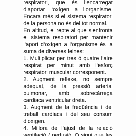
respiratori, que és l’encarregat
c
d’aportar l’oxígen a l’organisme.
a
Encara més si el sistema respiratori
r
de la persona no és del tot normal.
t
En altitud, el repte al que s’enfronta
d
el sistema respiratori per mantenir
e
l’aport d’oxígen a l’organisme és la
M
suma de diverses feines:
e
1.
Multiplicar per tres ò quatre l’aire
s
respirat per minut amb l’esforç
o
respiratori muscular corresponent.
n
2.
Augment reflexe, no sempre
adequat, de la pressió arterial
e
pulmonar, amb sobrecàrrega
s
cardiaca ventricular dreta.
3.
Augment de la freqüència i del
treball cardiacs i del seu consum
d’oxígen.
4.
Millora de l’ajust de la relació
ventilació / perfusió. O sigui que les