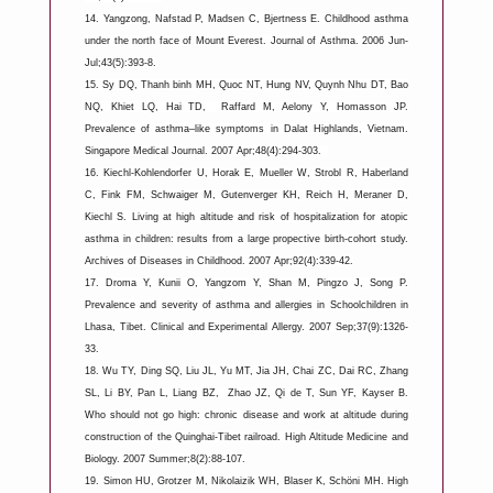
14.
Yangzong, Nafstad P, Madsen C, Bjertness E. Childhood asthma
under the north face of Mount Everest. Journal of Asthma. 2006 Jun-
Jul;43(5):393-8.
15.
Sy DQ, Thanh binh MH, Quoc NT, Hung NV, Quynh Nhu DT, Bao
NQ, Khiet LQ, Hai TD, Raffard M, Aelony Y, Homasson JP.
Prevalence of asthma–like symptoms in Dalat Highlands, Vietnam.
Singapore Medical Journal. 2007 Apr;48(4):294-303.
16.
Kiechl-Kohlendorfer U, Horak E, Mueller W, Strobl R, Haberland
C, Fink FM, Schwaiger M, Gutenverger KH, Reich H, Meraner D,
Kiechl S. Living at high altitude and risk of hospitalization for atopic
asthma in children: results from a large propective birth-cohort study.
Archives of Diseases in Childhood. 2007 Apr;92(4):339-42.
17.
Droma Y, Kunii O, Yangzom Y, Shan M, Pingzo J, Song P.
Prevalence and severity of asthma and allergies in Schoolchildren in
Lhasa, Tibet. Clinical and Experimental Allergy. 2007 Sep;37(9):1326-
33.
18.
Wu TY, Ding SQ, Liu JL, Yu MT, Jia JH, Chai ZC, Dai RC, Zhang
SL, Li BY, Pan L, Liang BZ, Zhao JZ, Qi de T, Sun YF, Kayser B.
Who should not go high: chronic disease and work at altitude during
construction of the Quinghai-Tibet railroad. High Altitude Medicine and
Biology. 2007 Summer;8(2):88-107.
19.
Simon HU, Grotzer M, Nikolaizik WH, Blaser K, Schöni MH. High