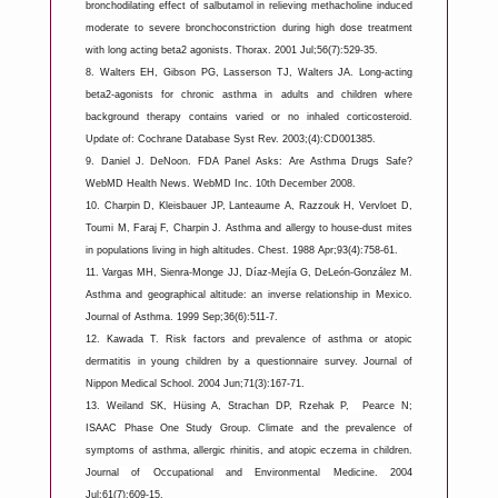
bronchodilating effect of salbutamol in relieving methacholine induced
moderate to severe bronchoconstriction during high dose treatment
with long acting beta2 agonists. Thorax. 2001 Jul;56(7):529-35.
8.
Walters EH, Gibson PG, Lasserson TJ, Walters JA. Long-acting
beta2-agonists for chronic asthma in adults and children where
background therapy contains varied or no inhaled corticosteroid.
Update of: Cochrane Database Syst Rev. 2003;(4):CD001385.
9.
Daniel J. DeNoon. FDA Panel Asks: Are Asthma Drugs Safe?
WebMD Health News. WebMD Inc. 10th December 2008.
10.
Charpin D, Kleisbauer JP, Lanteaume A, Razzouk H, Vervloet D,
Toumi M, Faraj F, Charpin J. Asthma and allergy to house-dust mites
in populations living in high altitudes. Chest. 1988 Apr;93(4):758-61.
11.
Vargas MH, Sienra-Monge JJ, Díaz-Mejía G, DeLeón-González M.
Asthma and geographical altitude: an inverse relationship in Mexico.
Journal of Asthma. 1999 Sep;36(6):511-7.
12.
Kawada T. Risk factors and prevalence of asthma or atopic
dermatitis in young children by a questionnaire survey. Journal of
Nippon Medical School. 2004 Jun;71(3):167-71.
13.
Weiland SK, Hüsing A, Strachan DP, Rzehak P, Pearce N;
ISAAC Phase One Study Group. Climate and the prevalence of
symptoms of asthma, allergic rhinitis, and atopic eczema in children.
Journal of Occupational and Environmental Medicine. 2004
Jul;61(7):609-15.