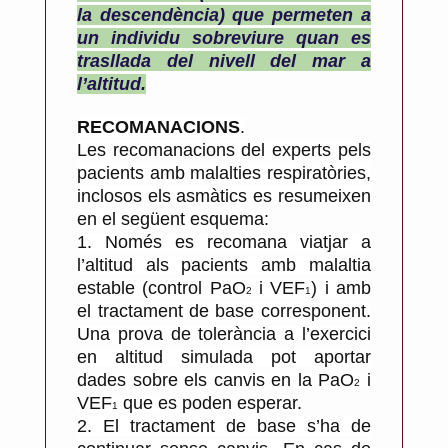
la descendència) que permeten a
un individu sobreviure quan es
trasllada del nivell del mar a
l’altitud.
RECOMANACIONS
.
Les recomanacions del experts pels
pacients amb malalties respiratòries,
inclosos els asmàtics es resumeixen
en el següent esquema:
1.
Només es recomana viatjar a
l’altitud als pacients amb malaltia
estable (control PaO
i VEF
) i amb
2
1
el tractament de base corresponent.
Una prova de tolerància a l’exercici
en altitud simulada pot aportar
dades sobre els canvis en la PaO
i
2
VEF
que es poden esperar.
1
2.
El tractament de base s’ha de