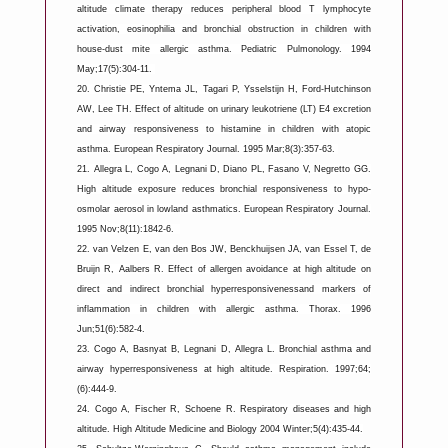
altitude climate therapy reduces peripheral blood T lymphocyte
activation, eosinophilia and bronchial obstruction in children with
house-dust mite allergic asthma. Pediatric Pulmonology. 1994
May;17(5):304-11.
20.
Christie PE, Yntema JL, Tagari P, Ysselstijn H, Ford-Hutchinson
AW, Lee TH. Effect of altitude on urinary leukotriene (LT) E4 excretion
and airway responsiveness to histamine in children with atopic
asthma. European Respiratory Journal. 1995 Mar;8(3):357-63.
21.
Allegra L, Cogo A, Legnani D, Diano PL, Fasano V, Negretto GG.
High altitude exposure reduces bronchial responsiveness to hypo-
osmolar aerosol in lowland asthmatics. European Respiratory Journal.
1995 Nov;8(11):1842-6.
22.
van Velzen E, van den Bos JW, Benckhuijsen JA, van Essel T, de
Bruijn R, Aalbers R. Effect of allergen avoidance at high altitude on
direct and indirect bronchial hyperresponsivenessand markers of
inflammation in children with allergic asthma. Thorax. 1996
Jun;51(6):582-4.
23.
Cogo A, Basnyat B, Legnani D, Allegra L. Bronchial asthma and
airway hyperresponsiveness at high altitude. Respiration. 1997;64;
(6):444-9.
24.
Cogo A, Fischer R, Schoene R. Respiratory diseases and high
altitude. High Altitude Medicine and Biology 2004 Winter;5(4):435-44.