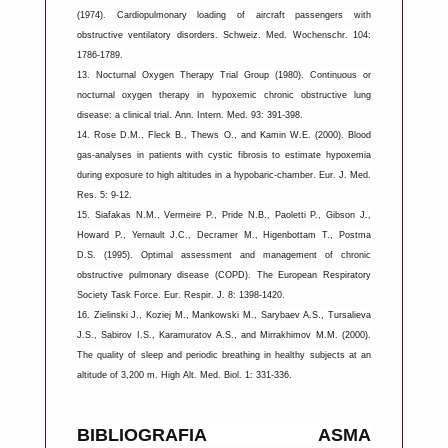
(1974). Cardiopulmonary loading of aircraft passengers with
obstructive ventilatory disorders. Schweiz. Med. Wochenschr. 104:
1786-1789.
13.
Nocturnal Oxygen Therapy Trial Group (1980). Continuous or
nocturnal oxygen therapy in hypoxemic chronic obstructive lung
disease: a clinical trial. Ann. Intern. Med. 93: 391-398.
14.
Rose D.M., Fleck B., Thews O., and Kamin W.E. (2000). Blood
gas-analyses in patients with cystic fibrosis to estimate hypoxemia
during exposure to high altitudes in a hypobaric-chamber. Eur. J. Med.
Res. 5: 9-12.
15.
Siafakas N.M., Vermeire P., Pride N.B., Paoletti P., Gibson J.,
Howard P., Yernault J.C., Decramer M., Higenbottam T., Postma
D.S. (1995). Optimal assessment and management of chronic
obstructive pulmonary disease (COPD). The European Respiratory
Society Task Force. Eur. Respir. J. 8: 1398-1420.
16.
Zielinski J., Koziej M., Mankowski M., Sarybaev A.S., Tursalieva
J.S., Sabirov I.S., Karamuratov A.S., and Mirrakhimov M.M. (2000).
The quality of sleep and periodic breathing in healthy subjects at an
altitude of 3,200 m. High Alt. Med. Biol. 1: 331-336.
BIBLIOGRAFIA ASMA