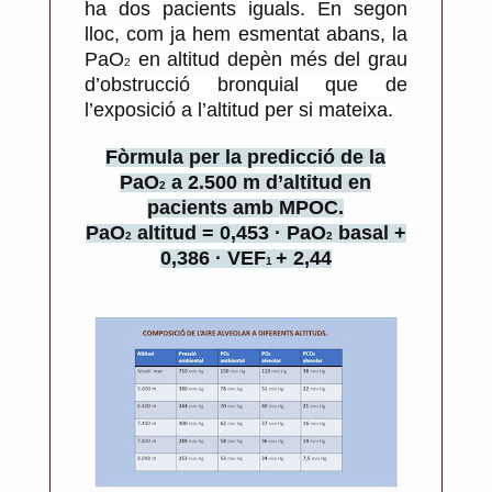
ha dos pacients iguals. En segon
lloc, com ja hem esmentat abans, la
PaO
en altitud depèn més del grau
2
d’obstrucció bronquial que de
l’exposició a l’altitud per si mateixa.
Fòrmula per la predicció de la
PaO
a 2.500 m d’altitud en
2
pacients amb MPOC.
PaO
altitud = 0,453 · PaO
basal +
2
2
0,386 · VEF
+ 2,44
1