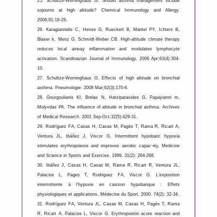
25.
Schultze-Werninghaus G. Should asthma management include
sojourns at high altitude? Chemical Immunology and Allergy.
2006;91:16-29.
26.
Karagiannidis C, Hense G, Rueckert B, Mantel PY, Ichters B,
Blaser k, Menz G, Schmidt-Weber CB. High-altitude climate therapy
reduces local airway inflammation and modulates lymphocyte
activation. Scandinavian Journal of Immunology. 2006 Apr;63(4):304-
10.
27.
Schultze-Werninghaus G. Effects of high altitude on bronchial
asthma. Pneumologie. 2008 Mar;62(3):170-6.
28.
Gourgoulianis KI, Brelas N, Hatziparasides G, Papayianni m,
Molyvdas PA. The influence of altitude in bronchial asthma. Archives
of Medical Research. 2001 Sep-Oct;32(5):429-31.
29.
Rodríguez FA, Casas H, Casas M, Pagès T, Rama R, Ricart A,
Ventura JL, Ibáñez J, Viscor G. Intermittent hypobaric hypoxia
stimulates erythropoiesis and improves aerobic capac¬ity. Medicine
and Science in Sports and Exercise. 1999. 31(2): 264-268.
30.
Ibáñez J, Casas H, Casas M, Rama R, Ricart R, Ventura JL,
Palacios L, Pages T, Rodriguez FA, Viscor G. L’exposition
intermittente à l’hypoxie en caisson hypobarique : Effets
physiologiques et applications. Médecine du Sport. 2000. 74(2): 32-34.
31.
Rodríguez FA, Ventura JL, Casas M, Casas H, Pagés T, Rama
R, Ricart A, Palacios L, Viscor G. Erythropoietin acute reaction and