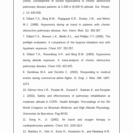
(2000). Development of severe hypoxaemia in chronic obstructive
pulmonary disease patients at 2,438 m (8,000 ft) altitude. Eur. Respir.
J. 15: 635-639.
6.
Dillard T.A., Berg B.W., Rajagopal K.R., Dooley J.W., and Mehm
W.J. (1989). Hypoxemia during air travel in patients with chronic
obstructive pulmonary disease. Ann. Intern. Med. 111: 362-367.
7.
Dillard T.A., Moores L.K., Bilello K.L., and Phillips Y.Y. (1995). The
preflight evaluation. A comparison of the hypoxia inhalation test with
hypobaric exposure. Chest 107: 352-357.
8.
Dillard T.A., Rosenberg A.P., and Berg B.W. (1993). Hypoxemia
during altitude exposure. A meta-analysis of chronic obstructive
pulmonary disease. Chest 103: 422-425.
9.
Gendreau M.A. and DeJohn C. (2002). Responding to medical
events during commercial airline flights. N. Engl. J. Med. 346: 1067-
1073.
10.
Gómez-Vera J.R., Poulain M., Durand F., Subirats E. and Desplan
J. (2002). Safety and effectiveness of pulmonary rehabilitation at
moderate altitude in COPD. Health &Height- Proceedings of the 5th
World Congress on Mountain Medicine and High Altitude Physiology.
Universitat de Barcelona. Pag 89-93.
11.
Gong H., Jr. (1992). Air travel and oxygen therapy in
cardiopulmonary patients. Chest 101: 1104-1113.
12.
Matthys H., Volz H., Ernst H., Konietzko N., and Kleeberg H.R.