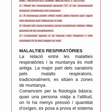
sèrie: “RESPOSTES SOBRE MALALTIES I ALTITUD”
u
1.- Nivell de recomanació general "C" ò de recomanació
b
d’experts. Evidències sòn escasses.
l
2.- A muntanya poden influïr molts altres factors que siguin
i
més decissius que l’altitud per si sola.
3.- Sovint sòn zones remotes sense assistència mèdica. Major
c
gravetat de les complicacions.
a
4.- L’exposició aguda a la hipoxia més freqüent i més
t
estudiada és la dels viatges en avió.
p
MALALTIES RESPIRATÒRIES
e
La relació entre les malalties
r
respiratòries i la muntanya és molt
A
antiga. La major part dels sanatoris
n
pels malalts respiratoris,
t
tradicionalment, es sitúen a zones
o
de muntanya.
n
Comencem per la fisiología básica:
i
quan una persona viatja a l’altitud,
R
on hi ha menys pressió / quantitat
i
d’oxígen, es posa a prova el sistema