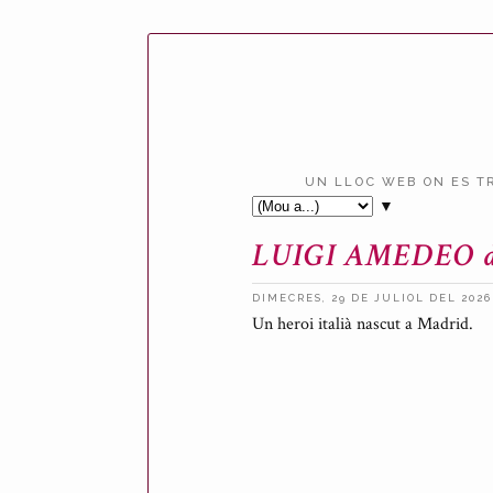
UN LLOC WEB ON ES T
▼
LUIGI AMEDEO de
DIMECRES, 29 DE JULIOL DEL 2026
P
Un heroi italià nascut a Madrid.
u
b
l
i
c
a