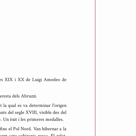
egles XIX i XX de Luigi Amedeo de
aresta dels Abruzzi.
 la qual es va determinar l'origen
nts del segle XVIII, visible des del
. Un èxit i les primeres medalles.
fins el Pol Nord. Van hibernar a la
ent sota sobirania russa. El relat,