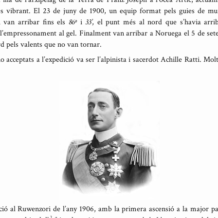
, és vibrant. El 23 de juny de 1900, un equip format pels guies de mu
 van arribar fins els
86º
i
33’
, el punt més al nord que s’havia arr
 l’empressonament al gel. Finalment van arribar a Noruega el 5 de set
 pels valents que no van tornar.
o acceptats a l’expedició va ser l’alpinista i sacerdot Achille Ratti. M
ció al Ruwenzori de l’any 1906, amb la primera ascensió a la major par