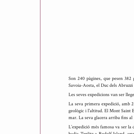
t
p
e
r
A
n
t
o
n
i
Son 240 pàgines, que pesen 382 g
R
Savoia-Aosta, el Duc dels Abruzzi 
i
Les seves expedicions van ser llege
c
a
La seva primera expedició, amb 24
geològic i l'altitud. El Mont Saint
r
mar. La seva glacera arriba fins a
t
d
L’expedició més famosa va ser la 
e
badia Teplitz a Rudolf Island, una