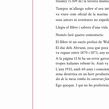
Stanley (5.109 m) la tercera muntan
Tampoc m’allargo sobre el seu int
va viure com oficial de la marina 
seus amors ni aventures no expedi
Llegiu el llibre i sabreu d’una vida
Només faré quatre comentaris:
El llibre té un sucós prefaci de Wa
El duc dels Abruzzi, cosa que poca
va regnar entre 1870 i 1873, any en
A la página 13 hi ha un error garr
tropes italianes rebent-lo. Aixó va
L’any 1933, amb 60 anys i conscien
zona desértica en un hort producti
des de la meva tomba les converses fant
Ego quoque.
I qui no ho preferiria