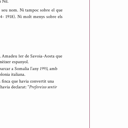
u Nil.
el seu nom. Ni tampoc sobre el que
914- 1918). Ni molt menys sobre els
nya, Amadeu 1er de Savoia-Aosta que
 nèixer espanyol.
barcar a Somalia l’any
1993
, amb
lonia italiana.
 finca que havia convertit una
havia declarat: “
Prefereixo sentir