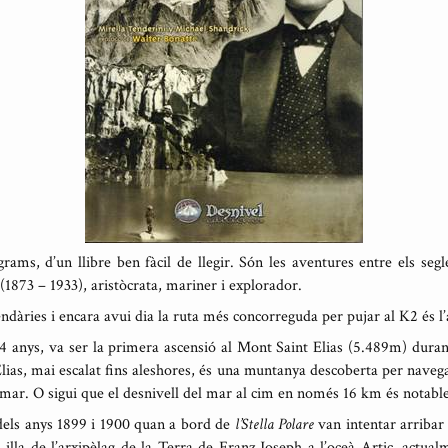
rams, d’un llibre ben fàcil de llegir. Són les aventures entre els s
(1873 – 1933), aristòcrata, mariner i explorador.
ndàries i encara avui dia la ruta més concorreguda per pujar al K2 és l’
 anys, va ser la primera ascensió al Mont Saint Elias (5.489m) durant
 Elias, mai escalat fins aleshores, és una muntanya descoberta per navega
l mar. O sigui que el desnivell del mar al cim en només 16 km és notable
dels anys 1899 i 1900 quan a bord de
l’Stella Polare
van intentar arribar 
 illa de l’arxipèlag de la Terra de Franz Joseph a l’oceà Artic, actualm