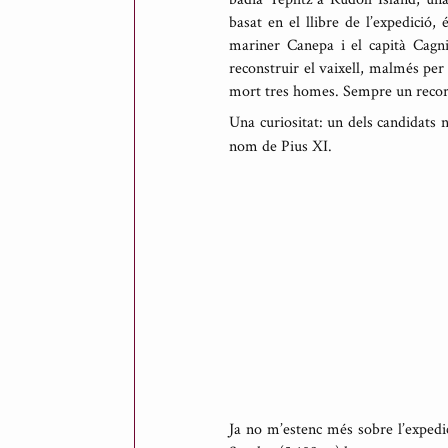
basat en el llibre de l’expedició
M
mariner Canepa i el capità Cagni
e
reconstruir el vaixell, malmés per
s
mort tres homes. Sempre un record
o
Una curiositat: un dels candidats n
n
nom de Pius XI.
e
s
Ja no m’estenc més sobre l’expedi