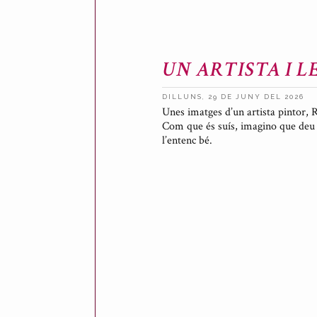
UN ARTISTA I 
DILLUNS, 29 DE JUNY DEL 2026
Unes imatges d’un artista pintor
P
Com que és suís, imagino que deu 
u
l’entenc bé.
b
l
i
c
a
t
p
e
r
A