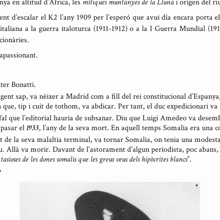
ya en altitud d’Àfrica, les
mítiques muntanyes de la Lluna
i origen del ri
ent d’escalar el K2 l’any 1909 per l’esperó que avui día encara porta 
italiana a la guerra italoturca (1911-1912) o a la I Guerra Mundial (1
cionàries.
 apassionant.
lter Bonatti.
 gent sap, va nèixer a Madrid com a fill del rei constitucional d’Espa
 que, tip i cuit de tothom, va abdicar. Per tant, el duc expedicionari va
afal que l’editorial hauria de subsanar. Diu que Luigi Amedeo va desem
 pasar el
1933
, l’any de la seva mort. En aquell temps Somalia era una co
t de la seva malaltia terminal, va tornar Somalia, on tenia una modesta
u. Allà va morir. Davant de l’astorament d’algun periodista, poc abans, 
asioses de les dones somalis que les greus veus dels hipòcrites blancs
”.
?