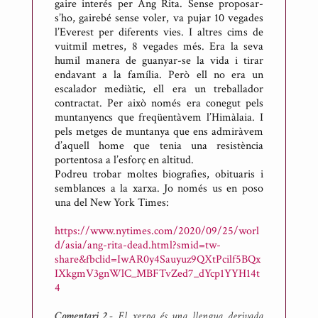
gaire interés per Ang Rita. Sense proposar-
s’ho, gairebé sense voler, va pujar 10 vegades
l’Everest per diferents vies. I altres cims de
vuitmil metres, 8 vegades més. Era la seva
humil manera de guanyar-se la vida i tirar
endavant a la família. Però ell no era un
escalador mediàtic, ell era un treballador
contractat. Per això només era conegut pels
muntanyencs que freqüentàvem l’Himàlaia. I
pels metges de muntanya que ens admiràvem
d’aquell home que tenia una resistència
portentosa a l’esforç en altitud.
Podreu trobar moltes biografies, obituaris i
semblances a la xarxa. Jo només us en poso
una del New York Times:
https://www.nytimes.com/2020/09/25/worl
d/asia/ang-rita-dead.html?smid=tw-
share&fbclid=IwAR0y4Sauyuz9QXtPcilf5BQx
IXkgmV3gnWlC_MBFTvZed7_dYcp1YYH14t
4
Comentari 2.-
El xerpa és una llengua derivada