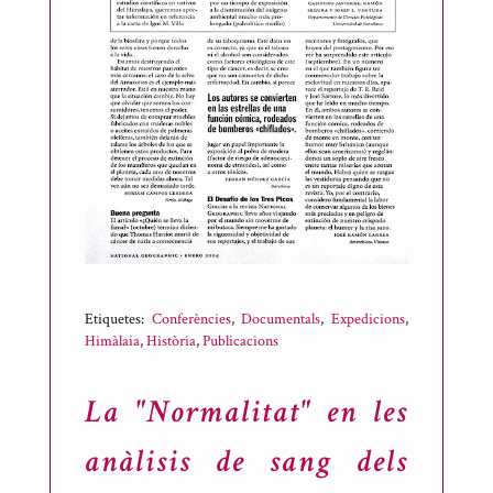
Etiquetes:
Conferències
,
Documentals
,
Expedicions
,
Himàlaia
,
Història
,
Publicacions
La "Normalitat" en les
anàlisis de sang dels