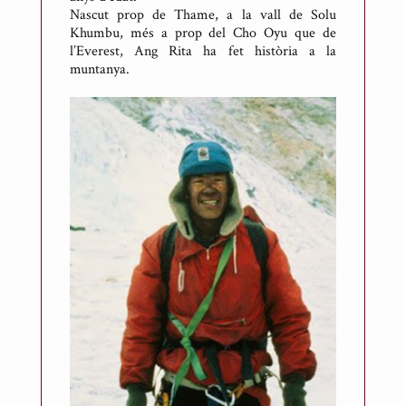
l
Nascut prop de Thame, a la vall de Solu
Khumbu, més a prop del Cho Oyu que de
i
l’Everest, Ang Rita ha fet història a la
c
muntanya.
a
t
p
e
r
A
n
t
o
n
i
R
i
c
a