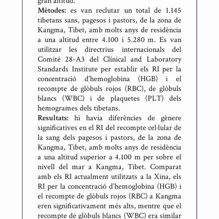
gran altitud.
Mètodes:
es van reclutar un total de 1.145
tibetans sans, pagesos i pastors, de la zona de
Kangma, Tibet, amb molts anys de residència
a una altitud entre 4.100 i 5.280 m. Es van
utilitzar les directrius internacionals del
Comité 28-A3 del Clínical and Laboratory
Standards Institute per establir els RI per la
concentració d’hemoglobina (HGB) i el
recompte de glòbuls rojos (RBC), de glòbuls
blancs (WBC) i de plaquetes (PLT) dels
hemogrames dels tibetans.
Resultats:
hi havia diferències de gènere
significatives en el RI del recompte cel·lular de
la sang dels pagesos i pastors, de la zona de
Kangma, Tibet, amb molts anys de residència
a una altitud superior a 4.100 m per sobre el
nivell del mar a Kangma, Tibet. Comparat
amb els RI actualment utilitzats a la Xina, els
RI per la concentració d’hemoglobina (HGB) i
el recompte de glòbuls rojos (RBC) a Kangma
eren significativament més alts, mentre que el
recompte de glòbuls blancs (WBC) era similar