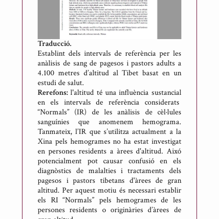
n
i
R
i
Traducció.
c
Establint dels intervals de referència per les
anàlisis de sang de pagesos i pastors adults a
a
4.100 metres d’altitud al Tibet basat en un
r
estudi de salut.
t
Rerefons:
l'altitud té una influència sustancial
d
en els intervals de referència considerats
“Normals” (IR) de les anàlisis de cèl·lules
e
sanguínies que anomenem hemograma.
M
Tanmateix, l’IR que s’utilitza actualment a la
e
Xina pels hemogrames no ha estat investigat
s
en persones residents a àrees d'altitud. Aixó
potencialment pot causar confusió en els
o
diagnòstics de malalties i tractaments dels
n
pagesos i pastors tibetans d'àrees de gran
e
altitud. Per aquest motiu és necessari establir
s
els RI “Normals” pels hemogrames de les
persones residents o originàries d’àrees de