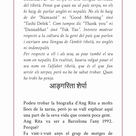
del tibetà. Penso que quan soc al país xerpa, no els
hi haig de parlar anglés ni nepalés. No els hi haig
de dir “
Namasté
” ni “
Good Morning
” sinó
“
Tashi Delek
”. Com tampoc dic “
Thank you
” ni
“
Dannabhat
” sinó “
Tuk Txe
”. Intento mostrar
respecte a la cultura de la gent del país que parlen
i escriuen una llengua de l’àmbit tibetà, no anglés
ni indonepalés.
Per respecte a ell i als seus, us poso també el seu
nom en nepalès. En realitat, hauria volgut posar el
seu nom en l’alfabet tibetà, que és el que fan
servir els xerpes, però no ho he sabut trobar. Quan
ho trobi ho penjo.
आङ्गरिता शेर्पा
Podeu trobar la biografia d’Ang Rita a molts
llocs de la xarxa, però jo us vull explicar aquí
una part de la seva vida que coneix poca gent.
Ang Rita va ser a Barcelona l'any 1992.
Perqué?
Fa vint-i-vuit anys el grup de metges de