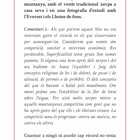
muntanya, amb el vestit tradicional xerpa a
casa seva i en una fotografia d'estudi amb
l'Everest i els Lhotse de fons.
Comentari 1.-
Als qui portem aquest bloc no ens
interesen gaire el récords ni els qui s’escarrassen
per aconseguir-los. Considerem que només sòn
competició, vanitat o interessos econòmics. Res
perdurable. Superficialitat sense gruix. Son només
passions. Si alguna cosa hem aprés dels xerpes i del
seu budisme és: busca l’equilibri i fuig dels
conceptes religiosos de bo i de dolent, de pecat i de
salvació, de permés o de prohibit. O dels conceptes
del que és
haram
o
halal
pels musulmans. Om
mani pedme um: l'estabilitat de la flor de lotus
sobre l'aigua. Per això molts xerpes miren a
aquells muntanyencs competitius com gent que no
ha aprés gaire del que ells i els tibetans creuen. La
competició sana és progressar contra un mateix, no
contra els altres.
Guanyar a ningú ni assolir cap rècord no tenia