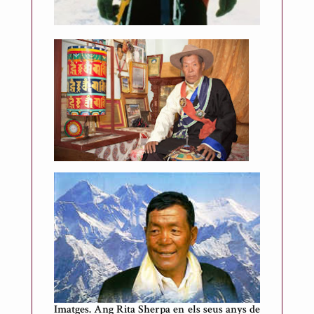
r
t
d
e
M
e
s
o
n
e
s
Imatges. Ang Rita Sherpa en els seus anys de