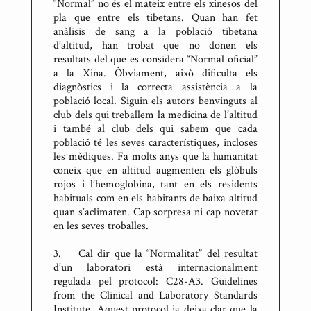
“Normal” no és el mateix entre els xinesos del
pla que entre els tibetans. Quan han fet
anàlisis de sang a la població tibetana
d’altitud, han trobat que no donen els
resultats del que es considera “Normal oficial”
a la Xina. Òbviament, això dificulta els
diagnòstics i la correcta assistència a la
població local. Siguin els autors benvinguts al
club dels qui treballem la medicina de l’altitud
i també al club dels qui sabem que cada
població té les seves característiques, incloses
les mèdiques. Fa molts anys que la humanitat
coneix que en altitud augmenten els glòbuls
rojos i l’hemoglobina, tant en els residents
habituals com en els habitants de baixa altitud
quan s’aclimaten. Cap sorpresa ni cap novetat
en les seves troballes.
3. Cal dir que la “Normalitat” del resultat
d’un laboratori està internacionalment
regulada pel protocol: C28-A3. Guidelines
from the Clinical and Laboratory Standards
Institute. Aquest protocol ja deixa clar que la