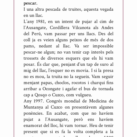
pescar.
I una altra pescada de truites, aquesta vegada
en un llac.
L’any 1981, en un intent de pujar al cim de
l’Ausangate, Cordillera Vilcanota als Andes
del Perú, vam passar per uns llacs. Des del
coll ja es veien alguns peixos de més de dos
pams, nedant al llac. Va ser impossible
pescar-ne algun; no van tenir cap interès pels
trossets de diversos esquers que els hi vam
posar. És clar que, penjant d’un tap de suro al
mig del llac, l’esquer no es movia. I si la presa
no es mou, la truita no la segueix. Vam seguir
menjant papas, choclos, rocotos i charqui fins
arribar a Ocongate i agafar el bus de tornada
cap a Qosqo o Cuzco, com vulgueu.
Any 1997. Congrés mondial de Medicina de
Muntanya al Cuzco on presentàvem algunes
ponències. En acabat, com que no havíem
pujat a l’Ausangate, però ens havíem
enamorat del lloc, hi vam tornar. Heu de tenir
present que si es fa la volta completa a la