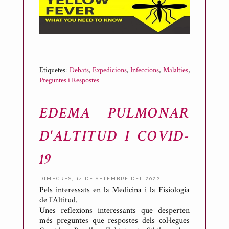
Etiquetes:
Debats
,
Expedicions
,
Infeccions
,
Malalties
,
Preguntes i Respostes
EDEMA PULMONAR
D'ALTITUD I COVID-
19
DIMECRES, 14 DE SETEMBRE DEL 2022
Pels interessats en la Medicina i la Fisiologia
P
de l'Altitud.
u
Unes reflexions interessants que desperten
b
més preguntes que respostes dels col·legues