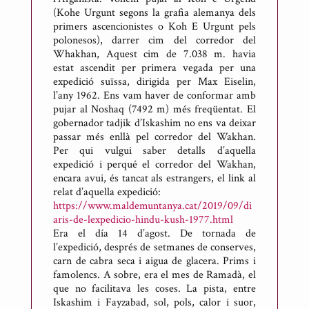
(Kohe Urgunt segons la grafia alemanya dels
primers ascencionistes o Koh E Urgunt pels
polonesos), darrer cim del corredor del
Whakhan, Aquest cim de 7.038 m. havia
estat ascendit per primera vegada per una
expedició suïssa, dirigida per Max Eiselin,
l’any 1962. Ens vam haver de conformar amb
pujar al Noshaq (7492 m) més freqüentat. El
gobernador tadjik d’Iskashim no ens va deixar
passar més enllà pel corredor del Wakhan.
Per qui vulgui saber detalls d’aquella
expedició i perqué el corredor del Wakhan,
encara avui, és tancat als estrangers, el link al
relat d’aquella expedició:
https://www.maldemuntanya.cat/2019/09/di
aris-de-lexpedicio-hindu-kush-1977.html
Era el día 14 d’agost. De tornada de
l’expedició, després de setmanes de conserves,
carn de cabra seca i aigua de glacera. Prims i
famolencs. A sobre, era el mes de Ramadà, el
que no facilitava les coses. La pista, entre
Iskashim i Fayzabad, sol, pols, calor i suor,