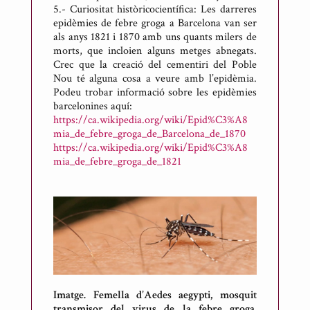
5.- Curiositat històricocientífica: Les darreres
epidèmies de febre groga a Barcelona van ser
als anys 1821 i 1870 amb uns quants milers de
morts, que incloien alguns metges abnegats.
Crec que la creació del cementiri del Poble
Nou té alguna cosa a veure amb l’epidèmia.
Podeu trobar informació sobre les epidèmies
barcelonines aquí:
https://ca.wikipedia.org/wiki/Epid%C3%A8
mia_de_febre_groga_de_Barcelona_de_1870
https://ca.wikipedia.org/wiki/Epid%C3%A8
mia_de_febre_groga_de_1821
Imatge. Femella d’Aedes aegypti, mosquit
transmisor del virus de la febre groga.