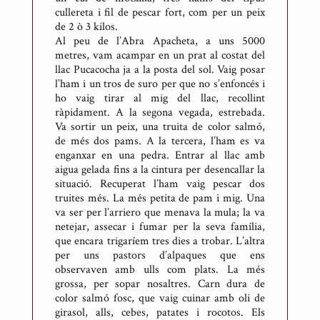
cullereta i fil de pescar fort, com per un peix
de 2 ò 3 kilos.
Al peu de l’Abra Apacheta, a uns 5000
metres, vam acampar en un prat al costat del
llac Pucacocha ja a la posta del sol. Vaig posar
l’ham i un tros de suro per que no s’enfoncés i
ho vaig tirar al mig del llac, recollint
ràpidament. A la segona vegada, estrebada.
Va sortir un peix, una truita de color salmó,
de més dos pams. A la tercera, l’ham es va
enganxar en una pedra. Entrar al llac amb
aigua gelada fins a la cintura per desencallar la
situació. Recuperat l’ham vaig pescar dos
truites més. La més petita de pam i mig. Una
va ser per l’arriero que menava la mula; la va
netejar, assecar i fumar per la seva família,
que encara trigaríem tres dies a trobar. L’altra
per uns pastors d’alpaques que ens
observaven amb ulls com plats. La més
grossa, per sopar nosaltres. Carn dura de
color salmó fosc, que vaig cuinar amb oli de
girasol, alls, cebes, patates i rocotos. Els