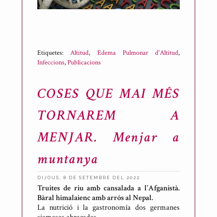
Etiquetes:
Altitud
,
Edema Pulmonar d'Altitud
,
Infeccions
,
Publicacions
COSES QUE MAI MÉS
TORNAREM A
MENJAR. Menjar a
muntanya
DIJOUS, 8 DE SETEMBRE DEL 2022
Truites de riu amb cansalada a l’Afganistà.
P
Bàral himalaienc amb arrós al Nepal.
u
La nutrició i la gastronomía dos germanes
b