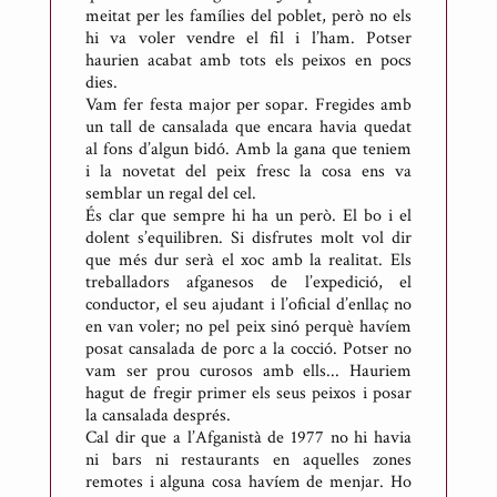
meitat per les famílies del poblet, però no els
hi va voler vendre el fil i l’ham. Potser
haurien acabat amb tots els peixos en pocs
dies.
Vam fer festa major per sopar. Fregides amb
un tall de cansalada que encara havia quedat
al fons d’algun bidó. Amb la gana que teniem
i la novetat del peix fresc la cosa ens va
semblar un regal del cel.
És clar que sempre hi ha un però. El bo i el
dolent s’equilibren. Si disfrutes molt vol dir
que més dur serà el xoc amb la realitat. Els
treballadors afganesos de l’expedició, el
conductor, el seu ajudant i l’oficial d’enllaç no
en van voler; no pel peix sinó perquè havíem
posat cansalada de porc a la cocció. Potser no
vam ser prou curosos amb ells... Hauriem
hagut de fregir primer els seus peixos i posar
la cansalada després.
Cal dir que a l’Afganistà de 1977 no hi havia
ni bars ni restaurants en aquelles zones
remotes i alguna cosa havíem de menjar. Ho