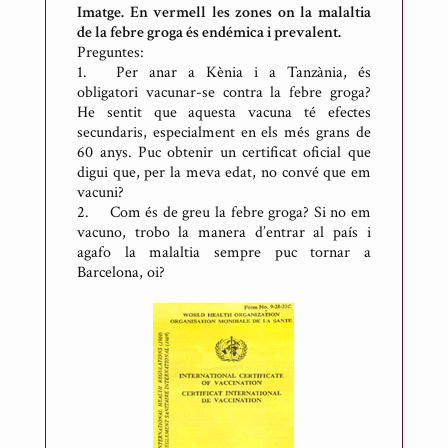
n
Imatge. En vermell les zones on la malaltia
i
de la febre groga és endémica i prevalent.
R
Preguntes:
1.
Per anar a Kènia i a Tanzània, és
i
obligatori vacunar-se contra la febre groga?
c
He sentit que aquesta vacuna té efectes
a
secundaris, especialment en els més grans de
r
60 anys. Puc obtenir un certificat oficial que
digui que, per la meva edat, no convé que em
t
vacuni?
d
2.
Com és de greu la febre groga? Si no em
e
vacuno, trobo la manera d’entrar al país i
M
agafo la malaltia sempre puc tornar a
Barcelona, oi?
e
s
o
n
e
s