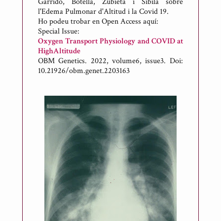
l
Garrido, Botella, Zubieta i Sibila sobre
l'Edema Pulmonar d'Altitud i la Covid 19.
i
Ho podeu trobar en Open Access aquí:
c
Special Issue:
a
Oxygen Transport Physiology and COVID at
t
HighAltitude
OBM Genetics. 2022, volume6, issue3.
Doi:
p
10.21926/obm.genet.2203163
e
r
A
n
t
o
n
i
R
i
c
a