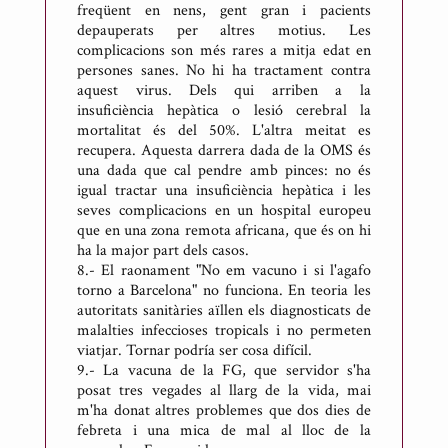
freqüent en nens, gent gran i pacients
depauperats per altres motius. Les
complicacions son més rares a mitja edat en
persones sanes. No hi ha tractament contra
aquest virus. Dels qui arriben a la
insuficiència hepàtica o lesió cerebral la
mortalitat és del 50%. L'altra meitat es
recupera. Aquesta darrera dada de la OMS és
una dada que cal pendre amb pinces: no és
igual tractar una insuficiència hepàtica i les
seves complicacions en un hospital europeu
que en una zona remota africana, que és on hi
ha la major part dels casos.
8.- El raonament "No em vacuno i si l'agafo
torno a Barcelona" no funciona. En teoria les
autoritats sanitàries aïllen els diagnosticats de
malalties infeccioses tropicals i no permeten
viatjar. Tornar podría ser cosa difícil.
9.- La vacuna de la FG, que servidor s'ha
posat tres vegades al llarg de la vida, mai
m'ha donat altres problemes que dos dies de
febreta i una mica de mal al lloc de la