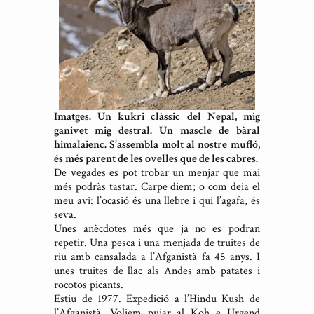
Imatges. Un kukri clàssic del Nepal, mig
ganivet mig destral. Un mascle de bàral
himalaienc. S’assembla molt al nostre mufló,
és més parent de les ovelles que de les cabres.
De vegades es pot trobar un menjar que mai
més podràs tastar. Carpe diem; o com deia el
meu avi: l’ocasió és una llebre i qui l’agafa, és
seva.
Unes anècdotes més que ja no es podran
repetir. Una pesca i una menjada de truites de
riu amb cansalada a l’Afganistà fa 45 anys. I
unes truites de llac als Andes amb patates i
rocotos picants.
Estiu de 1977. Expedició a l’Hindu Kush de
l’Afganistà. Voliem pujar al Koh e Urgend