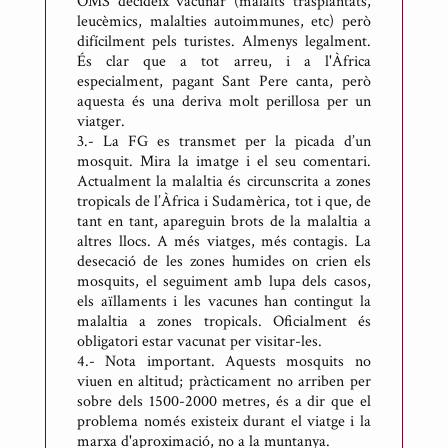
OMS decideix vacunar (malalts trasplantats,
leucèmics, malalties autoimmunes, etc) però
difícilment pels turistes. Almenys legalment.
És clar que a tot arreu, i a l'Àfrica
especialment, pagant Sant Pere canta, però
aquesta és una deriva molt perillosa per un
viatger.
3.- La FG es transmet per la picada d’un
mosquit. Mira la imatge i el seu comentari.
Actualment la malaltia és circunscrita a zones
tropicals de l’Àfrica i Sudamèrica, tot i que, de
tant en tant, apareguin brots de la malaltia a
altres llocs. A més viatges, més contagis. La
desecació de les zones humides on crien els
mosquits, el seguiment amb lupa dels casos,
els aïllaments i les vacunes han contingut la
malaltia a zones tropicals. Oficialment és
obligatori estar vacunat per visitar-les.
4.- Nota important. Aquests mosquits no
viuen en altitud; pràcticament no arriben per
sobre dels 1500-2000 metres, és a dir que el
problema només existeix durant el viatge i la
marxa d'aproximació, no a la muntanya.