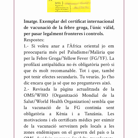
Imatge. Exemplar del certificat internacional
de vacunació de la febre groga, l’únic vàlid,
per pasar legalment fronteres i controls.
Respostes:
1.- Si voleu anar a l'Àfrica oriental jo em
preocuparia més pel Paludisme/Malària que
per la Febre Groga/Yellow Fever (FG/YF). La
profilaxi antipalúdica no és obligatòria però si
que és molt recomanable. Tot i que, també
pot tenir efectes secundaris. Tu veuràs. Jo t'ho
dic encara que ja sé que no preguntaves aixó.
2.- Revisada la pàgina actualitzada de la
OMS/WHO (Organització Mondial de la
Salut/World Health Organization) sembla que
la vacunació de la FG continúa sent
obligatòria a Kènia i a Tanzània. Les
motivacions i els certificats médics per eximir
de la vacunació serveixen pels locals a les
zones endèmiques on el govern del país o la