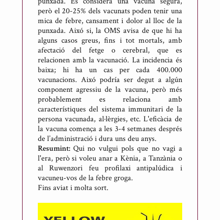
punxada. Es considera una vacuna segura,
però el 20-25% dels vacunats poden tenir una
mica de febre, cansament i dolor al lloc de la
punxada. Aixó si, la OMS avisa de que hi ha
alguns casos greus, fins i tot mortals, amb
afectació del fetge o cerebral, que es
relacionen amb la vacunació. La incidencia és
baixa; hi ha un cas per cada 400.000
vacunacions. Aixó podría ser degut a algún
component agressiu de la vacuna, però més
probablement es relaciona amb
característiques del sistema immunitari de la
persona vacunada, al·lèrgies, etc. L'eficàcia de
la vacuna comença a les 3-4 setmanes després
de l’administració i dura uns deu anys.
Resumint:
Qui no vulgui pols que no vagi a
l'era, però si voleu anar a Kènia, a Tanzània o
al Ruwenzori feu profilaxi antipalúdica i
vacuneu-vos de la febre groga.
Fins aviat i molta sort.