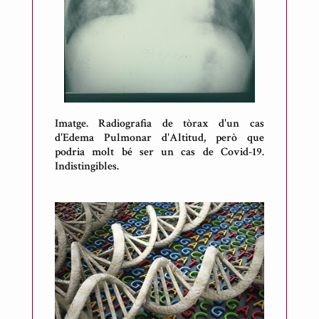
r
t
d
e
M
e
s
Imatge. Radiografia de tòrax d'un cas
o
d'Edema Pulmonar d'Altitud, però que
n
podria molt bé ser un cas de Covid-19.
e
Indistingibles.
s