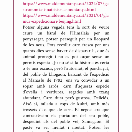
https://www.maldemuntanya.cat/2022/07/ga
r
stronomia-i-nutricio-la-muntanya.html
t
https://www.maldemuntanya.cat/2021/01/gla
d
mur-expedicionari-beijing.html
Potser alguna vegada tens la sort de veure
e
caure un bàral de l’Himàlaia per un
M
penyasegat, potser perseguit per un lleopard
e
de les neus. Pots recollir carn fresca per uns
s
quants dies sense haver de disparar-li, que és
animal protegit i no es pot caçar sense un
o
permís especial. Jo no sé si la historia és certa
n
o és una excusa, però l’autoritat, el panchayat,
e
del poble de Lhogaon, baixant de l’expedició
s
al Manaslu de 1982, ens va convidar a un
sopar amb arrós, carn d’aquesta espècie
d’ovella i verdures, regades amb txang
abundant. Carn dura però gustosa. Deliciós.
Aixó si, tallada a cops de kukri, amb més
trossets d’os que de carn. El negoci era que
contractèssim els portadors del seu poble,
despedint als del poble veí, Samagaon. El
pacte va ser meitat i meitat. Potser les