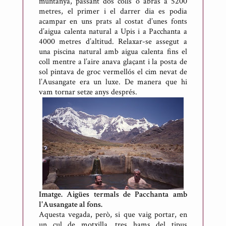
muntanya, passant dos colls o abras a 5200
metres, el primer i el darrer dia es podia
acampar en uns prats al costat d’unes fonts
d’aigua calenta natural a Upis i a Pacchanta a
4000 metres d’altitud. Relaxar-se assegut a
una piscina natural amb aigua calenta fins el
coll mentre a l’aire anava glaçant i la posta de
sol pintava de groc vermellós el cim nevat de
l’Ausangate era un luxe. De manera que hi
vam tornar setze anys després.
Imatge. Aigües termals de Pacchanta amb
l'Ausangate al fons.
Aquesta vegada, però, si que vaig portar, en
un cul de motxilla, tres hams del tipus