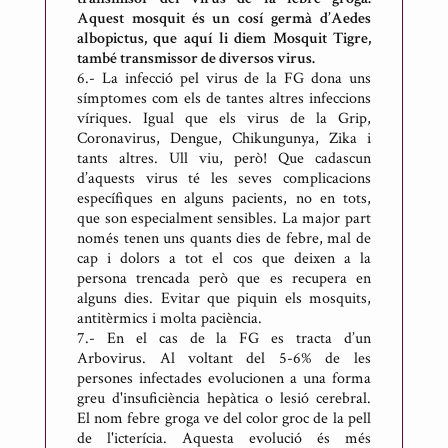
Aquest mosquit és un cosí germà d’Aedes
albopictus, que aquí li diem Mosquit Tigre,
també transmissor de diversos virus.
6.- La infecció pel virus de la FG dona uns
símptomes com els de tantes altres infeccions
víriques. Igual que els virus de la Grip,
Coronavirus, Dengue, Chikungunya, Zika i
tants altres. Ull viu, però! Que cadascun
d’aquests virus té les seves complicacions
específiques en alguns pacients, no en tots,
que son especialment sensibles. La major part
només tenen uns quants dies de febre, mal de
cap i dolors a tot el cos que deixen a la
persona trencada però que es recupera en
alguns dies. Evitar que piquin els mosquits,
antitèrmics i molta paciència.
7.- En el cas de la FG es tracta d’un
Arbovirus. Al voltant del 5-6% de les
persones infectades evolucionen a una forma
greu d'insuficiència hepàtica o lesió cerebral.
El nom febre groga ve del color groc de la pell
de l'icterícia. Aquesta evolució és més