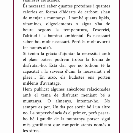
siameses abraçades.
l
És necessari saber quantes proteïnes i quantes
calories en forma d’hidrats de carboni s’han
i
de menjar a muntanya. I també quants lípids,
c
vitamines, oligoelements o aigua s’ha de
a
beure segons la temperatura, l’exercici,
t
l’altitud i la humitat ambiental. És necessari
saber-ho, molt necessari. Però és molt avorrit
p
fer només aixó.
e
Si tenim la gràcia d’ajuntar la necessitat amb
r
el plaer potser podrem trobar la forma de
A
disfrutar-ho. Està clar que no tothom té la
capacitat i la saviesa d’unir la necessitat i el
n
plaer... En aixó, els budistes ens porten
t
mil·lenis d’avantage.
o
Hem publicat algunes anècdotes relacionades
n
amb el tema de disfrutar menjant bé a
muntanya. O almenys, intentar-ho. No
i
sempre es pot. Un día pot sortir bé i un altre
R
no. La supervivència és el primer, però pasar-
i
ho bé i gaudir de la muntanya potser sigui
c
més gratificant que competir atents només a
les xifres.
a