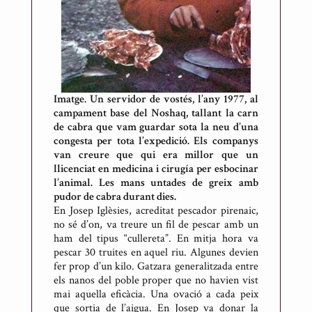
Imatge. Un servidor de vostés, l’any 1977, al
campament base del Noshaq, tallant la carn
de cabra que vam guardar sota la neu d’una
congesta per tota l’expedició. Els companys
van creure que qui era millor que un
llicenciat en medicina i cirugía per esbocinar
l’animal. Les mans untades de greix amb
pudor de cabra durant dies.
En Josep Iglèsies, acreditat pescador pirenaic,
no sé d’on, va treure un fil de pescar amb un
ham del tipus “cullereta”. En mitja hora va
pescar 30 truites en aquel riu. Algunes devien
fer prop d’un kilo. Gatzara generalitzada entre
els nanos del poble proper que no havien vist
mai aquella eficàcia. Una ovació a cada peix
que sortia de l’aigua. En Josep va donar la