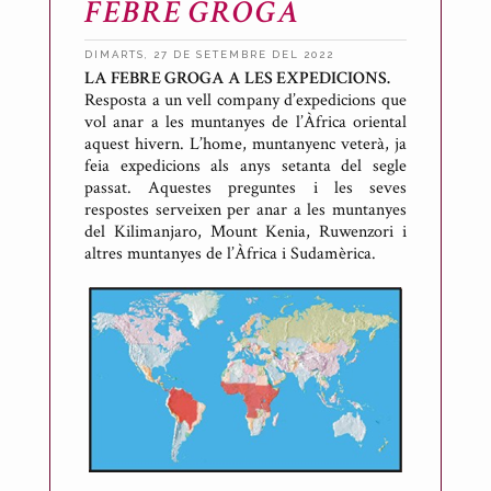
FEBRE GROGA
DIMARTS, 27 DE SETEMBRE DEL 2022
LA FEBRE GROGA A LES EXPEDICIONS.
P
Resposta a un vell company d’expedicions que
u
vol anar a les muntanyes de l’Àfrica oriental
b
aquest hivern. L’home, muntanyenc veterà, ja
l
feia expedicions als anys setanta del segle
passat. Aquestes preguntes i les seves
i
respostes serveixen per anar a les muntanyes
c
del Kilimanjaro, Mount Kenia, Ruwenzori i
a
altres muntanyes de l’Àfrica i Sudamèrica.
t
p
e
r
A
n
t
o