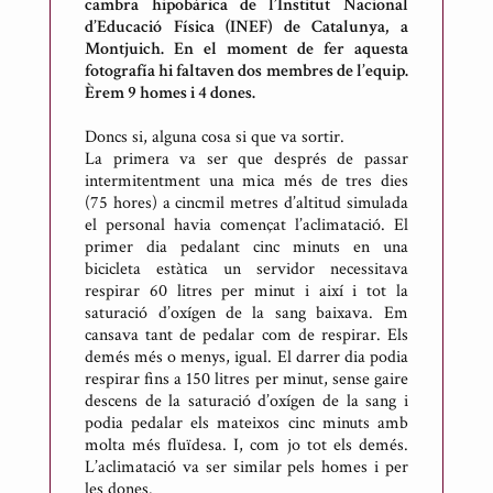
cambra hipobàrica de l’Institut Nacional
d’Educació Física (INEF) de Catalunya, a
Montjuich. En el moment de fer aquesta
fotografía hi faltaven dos membres de l’equip.
Èrem 9 homes i 4 dones.
Doncs si, alguna cosa si que va sortir.
La primera va ser que després de passar
intermitentment una mica més de tres dies
(75 hores) a cincmil metres d’altitud simulada
el personal havia començat l’aclimatació. El
primer dia pedalant cinc minuts en una
bicicleta estàtica un servidor necessitava
respirar 60 litres per minut i així i tot la
saturació d’oxígen de la sang baixava. Em
cansava tant de pedalar com de respirar. Els
demés més o menys, igual. El darrer dia podia
respirar fins a 150 litres per minut, sense gaire
descens de la saturació d’oxígen de la sang i
podia pedalar els mateixos cinc minuts amb
molta més fluïdesa. I, com jo tot els demés.
L’aclimatació va ser similar pels homes i per
les dones.