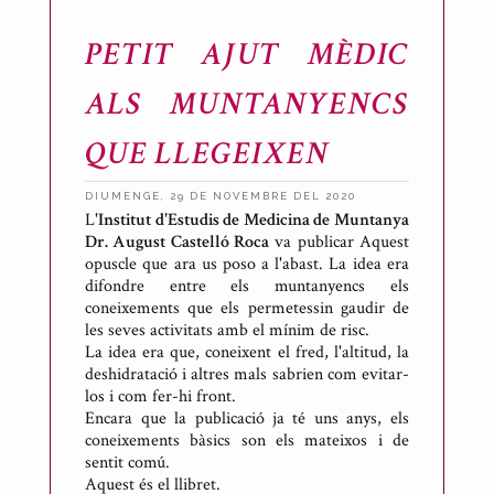
PETIT AJUT MÈDIC
ALS MUNTANYENCS
QUE LLEGEIXEN
DIUMENGE, 29 DE NOVEMBRE DEL 2020
L'
Institut d'Estudis de Medicina de Muntanya
P
Dr. August Castelló Roca
va publicar Aquest
u
opuscle que ara us poso a l'abast. La idea era
b
difondre entre els muntanyencs els
l
coneixements que els permetessin gaudir de
les seves activitats amb el mínim de risc.
i
La idea era que, coneixent el fred, l'altitud, la
c
deshidratació i altres mals sabrien com evitar-
a
los i com fer-hi front.
t
Encara que la publicació ja té uns anys, els
coneixements bàsics son els mateixos i de
p
sentit comú.
e
Aquest és el llibret.