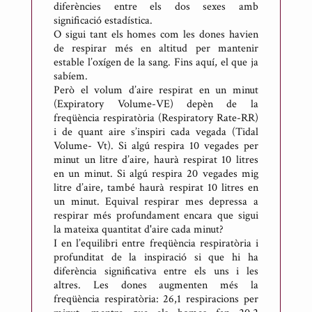
diferències entre els dos sexes amb
significació estadística.
O sigui tant els homes com les dones havien
de respirar més en altitud per mantenir
estable l’oxígen de la sang. Fins aquí, el que ja
sabíem.
Però el volum d’aire respirat en un minut
(Expiratory Volume-VE) depèn de la
freqüència respiratòria (Respiratory Rate-RR)
i de quant aire s’inspiri cada vegada (Tidal
Volume- Vt). Si algú respira 10 vegades per
minut un litre d’aire, haurà respirat 10 litres
en un minut. Si algú respira 20 vegades mig
litre d’aire, també haurà respirat 10 litres en
un minut. Equival respirar mes depressa a
respirar més profundament encara que sigui
la mateixa quantitat d'aire cada minut?
I en l’equilibri entre freqüència respiratòria i
profunditat de la inspiració si que hi ha
diferència significativa entre els uns i les
altres. Les dones augmenten més la
freqüència respiratòria: 26,1 respiracions per