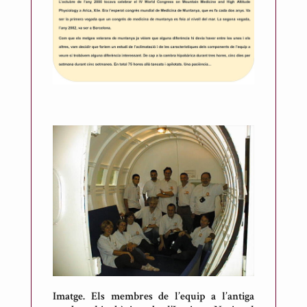
R
i
c
a
r
t
d
e
M
e
s
o
n
e
s
Imatge. Els membres de l’equip a l’antiga