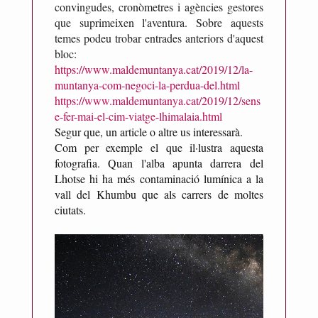
convingudes, cronòmetres i agències gestores
n
que suprimeixen l'aventura. Sobre aquests
e
temes podeu trobar entrades anteriors d'aquest
s
bloc:
https://www.maldemuntanya.cat/2019/12/la-
muntanya-com-negoci-la-perdua-del.html
https://www.maldemuntanya.cat/2019/12/sens
e-fer-mai-el-cim-viatge-lhimalaia.html
Segur que, un article o altre us interessarà.
Com per exemple el que il·lustra aquesta
fotografia. Quan l'alba apunta darrera del
Lhotse hi ha més contaminació lumínica a la
vall del Khumbu que als carrers de moltes
ciutats.