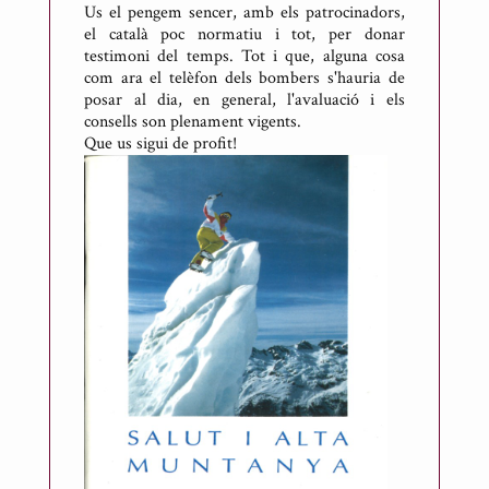
r
Us el pengem sencer, amb els patrocinadors,
A
el català poc normatiu i tot, per donar
testimoni del temps. Tot i que, alguna cosa
n
com ara el telèfon dels bombers s'hauria de
t
posar al dia, en general, l'avaluació i els
o
consells son plenament vigents.
n
Que us sigui de profit!
i
R
i
c
a
r
t
d
e
M
e
s