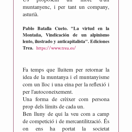
R
muntanyenc, i per tant un company,
i
asturià.
c
a
Pablo Batalla Cueto. "La virtud en la
r
Montaña, Vindicación de un alpinismo
t
lento, ilustrado y anticapitalista". Ediciones
d
Trea.
https://www.trea.es/
e
M
e
Fa temps que lluitem per retornar la
s
idea de la muntanya i el muntanyisme
o
com un lloc i una eina per la reflexió i
n
per l'autoconeixement.
e
Una forma de crèixer com persona
s
prop dels límits de cada un.
Ben lluny de qui la veu com a camp
de competició i de mercantilització. És
on ens ha portat la societat