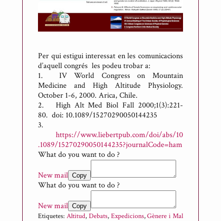
Per qui estigui interessat en les comunicacions
d’aquell congrés les podeu trobar a:
1.
IV World Congress on Mountain
Medicine and High Altitude Physiology.
October 1-6, 2000. Arica, Chile.
2.
High Alt Med Biol Fall 2000;1(3):221-
80. doi: 10.1089/15270290050144235
3.
https://www.liebertpub.com/doi/abs/10
.1089/15270290050144235?journalCode=ham
What do you want to do ?
New mail
Copy
What do you want to do ?
New mail
Copy
Etiquetes:
Altitud
,
Debats
,
Expedicions
,
Gènere i Mal