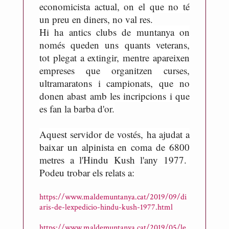
economicista actual, on el que no té
un preu en diners, no val res.
Hi ha antics clubs de muntanya on
només queden uns quants veterans,
tot plegat a extingir, mentre apareixen
empreses que organitzen curses,
ultramaratons i campionats, que no
donen abast amb les incripcions i que
es fan la barba d'or.
Aquest servidor de vostés, ha ajudat a
baixar un alpinista en coma de 6800
metres a l'Hindu Kush l'any 1977.
Podeu trobar els relats a:
https://www.maldemuntanya.cat/2019/09/di
aris-de-lexpedicio-hindu-kush-1977.html
https://www.maldemuntanya.cat/2019/05/le