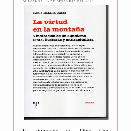
DIUMENGE, 20 DE DESEMBRE DEL 2020
P
u
b
l
i
c
a
t
p
e
r
A
n
t
o
n
i
Us proposem un llibre d'un