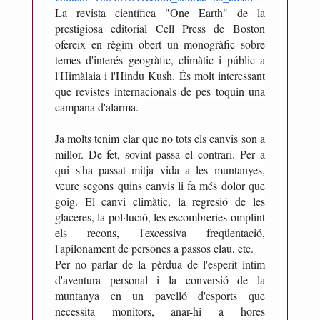
A
La revista científica "One Earth" de la
n
prestigiosa editorial Cell Press de Boston
t
ofereix en règim obert un monogràfic sobre
o
temes d'interés geogràfic, climàtic i públic a
l'Himàlaia i l'Hindu Kush.
És molt interessant
n
que revistes internacionals de pes toquin una
i
campana d'alarma.
R
i
Ja molts tenim clar que no tots els canvis son a
c
millor. De fet, sovint passa el contrari.
Per a
a
qui s'ha passat mitja vida a les muntanyes,
r
veure segons quins canvis li fa més dolor que
goig. El canvi climàtic, la regresió de les
t
glaceres, la pol·lució, les escombreries omplint
d
els recons, l'excessiva freqüentació,
e
l'apilonament de persones a passos clau, etc.
M
Per no parlar de la pèrdua de l'esperit íntim
e
d'aventura personal i la conversió de la
s
muntanya en un pavelló d'esports que
o
necessita monitors, anar-hi a hores