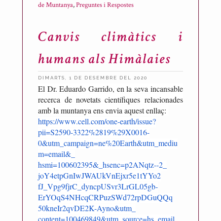
de Muntanya
,
Preguntes i Respostes
Canvis climàtics i
humans als Himàlaies
DIMARTS, 1 DE DESEMBRE DEL 2020
El D
r. Eduardo Garrido, en la seva incansable
P
recerca de novetats científiques relacionades
u
amb la muntanya ens envia aquest enllaç:
b
https://www.cell.com/one-
earth/issue?
l
pii=S2590-3322%
2819%29X0016-
i
0&utm_campaign=ne%20Earth&utm_mediu
c
m=email&_
a
hsmi=100602395&_hsenc=p2ANqtz-
-2_
joY4etpGnIwJWAUkVnEjxr5e1tYYo2
t
fJ_Vpg9fjrC_
dyncpUSvr3LrGL05gb-
p
ErYOqS4NHcqCRPuzSWd72rpDGuQQq
e
50kneIr2qvDE2K-Ayno&utm_
r
content=100469849&utm_source=
hs_email