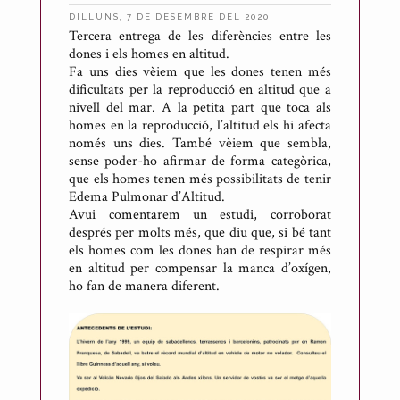
DILLUNS, 7 DE DESEMBRE DEL 2020
Tercera entrega de les diferències entre les
P
dones i els homes en altitud.
u
Fa uns dies vèiem que les dones tenen més
b
dificultats per la reproducció en altitud que a
l
nivell del mar. A la petita part que toca als
homes en la reproducció, l’altitud els hi afecta
i
només uns dies. També vèiem que sembla,
c
sense poder-ho afirmar de forma categòrica,
a
que els homes tenen més possibilitats de tenir
t
Edema Pulmonar d’Altitud.
Avui comentarem un estudi, corroborat
p
després per molts més, que diu que, si bé tant
e
els homes com les dones han de respirar més
r
en altitud per compensar la manca d’oxígen,
A
ho fan de manera diferent.
n
t
o
n
i