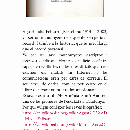
Agustí Jolis Felisart (Barcelona 1914 – 2003)
va ser un muntanyenc dels que deixen petja al
record. I també a la història, que és més llarga
que el record personal.
Va ser un savi muntanyenc, escriptor i
assessor d’editors. Home d’erudició oceànica
capaç de recollir les dades més difícils quan no
existien els mòbils ni Internet i les
comunicacions eren per carta de correus. El
seu arxiu de dades, com es pot veure en el
llibre que comentem, era impressionant.
Estava casat amb Mª Antònia Simó Andreu,
una de les pioneres de l’escalada a Catalunya.
Per qui vulgui conèixer les seves biografies:
https://ca.wikipedia.org/wiki/Agust%C3%AD
_Jolis_i_Felisart
https://ca.wikipedia.org/wiki/Maria_Ant%C3