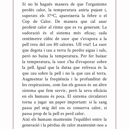
Si no hi hagués manera de que l'organisme
perdés calor, la temperatura aniria pujant i,
superats els 37ºC, apareixeria la febre o el
Cop de Calor. De manera que cal anar
perdent calor al ritme que es va generant. La
sudoració és el sistema més eficaç; cada
centímetre cúbic de suor que s'evapora a la
pell treu del cos 80 calories. Ull viu!! La suor
que degota i cau a terra fa perdre aigua i sals,
però no baixa la temperatura. Per fer baixar
la temperatura, la suor s'ha d'evaporar sobre
la pell. Igual que la dutxa que refresca és la
que cau sobre la pell i no la que cau al terra.
Augmentar la freqüéncia i la profunditat de
les respiracions, com fan els gossos és un altre
sistema que fem servir, però la seva eficàcia
en els humans és poca. El sistema circulatori
torna a jugar un paper important: si la sang
passa pel mig del cos es conserva calor, si
passa prop de la pell es perd calor.
Així els humans mantenim l'equilibri entre la
generació i la pèrdua de calor mantenint-nos a