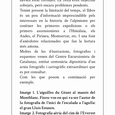
havien estat coronats. La resta eren objectius
cobejats, però encara problemes pendents.
Tenint present la limitació del temps, el llibre
és un pou d’informació imprescindible pels
interessats en la historia de l’alpinisme per
conèixer les primeres expedicions o els
primers ascensionistes a l’Himàlaia, els
Andes, el Pirineu, Montserrat, etc. I una font
d’anècdotes relacionades que fan la lectura
més amena.
Moltes de les il·lustracions, fotografies i
esquemes venen del Centre Excursionista de
Catalunya, entitat centenària dipositària d’un
arxiu fotogràfic i cartogràfic extraordinari que
es pot consultar.
Com les que posem a continuació per
exemple.
Imatge 1. L'aiguilles du Gèant al massís del
Montblanc. Fixeu-vos en qui va ser l'autor de
la fotografia de l'inici de l'escalada a l'agulla:
el gran Lluís Estasen.
Imatge 2. Fotografia aèria del cim de l'Everest