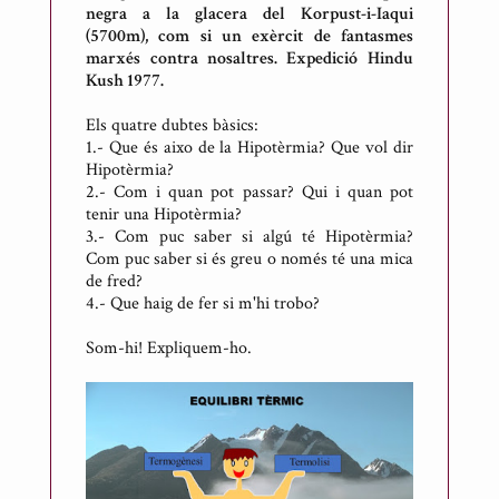
n
negra a la glacera del Korpust-i-Iaqui
e
(5700m), com si un exèrcit de fantasmes
marxés contra nosaltres. Expedició Hindu
s
Kush 1977.
Els quatre dubtes bàsics:
1.- Que és aixo de la Hipotèrmia? Que vol dir
Hipotèrmia?
2.- Com i quan pot passar? Qui i quan pot
tenir una Hipotèrmia?
3.- Com puc saber si algú té Hipotèrmia?
Com puc saber si és greu o només té una mica
de fred?
4.- Que haig de fer si m'hi trobo?
Som-hi! Expliquem-ho.