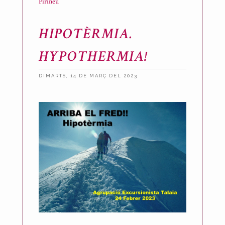
Pirineu
HIPOTÈRMIA.
HYPOTHERMIA!
DIMARTS, 14 DE MARÇ DEL 2023
P
u
b
l
i
c
a
t
p
e
r