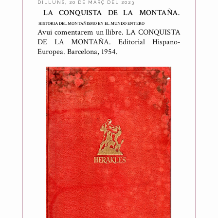
DILLUNS, 20 DE MARÇ DEL 2023
LA CONQUISTA DE LA MONTAÑA.
P
HISTORIA DEL MONTAÑISMO EN EL MUNDO ENTERO
u
Avui comentarem un llibre. LA CONQUISTA
b
DE LA MONTAÑA. Editorial Hispano-
l
Europea. Barcelona, 1954.
i
c
a
t
p
e
r
A
n
t
o
n
i