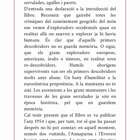
serralades, agulles i parets.
D‘entrada una declaració a la introducció del
llibre. Reconeix que gairebé totes les
cròniques del coneixement geogràfic del món
ens venen d’exploradors occidentals quan en
realitat allà on anaven a explorar ja hi havia
humans. És clar que d’aquells primers
descobridors no es guarda memòria. O sigui,
que els grans exploradors europeus,
americans, àrabs o xinesos, en realitat eren
re-descobridors. Humils aborígens
supervivents van ser els primers descobridors
molts anys abans. Un bany d’humilitat a la
eurocèntrica prepotència. A la muntanya no és
així. Les ascensions a les grans muntanyes i les
travesses de les grans serralades ja són en
época històrica, pel que en guardem
memòria.
Cal tenir present que el llibre es va publicar
l’any 1954 i que, per tant, tot el que ha passat
després no hi pot constar; en aquell moment,
només dos vuitmils, l’Annapurna i l’Everest