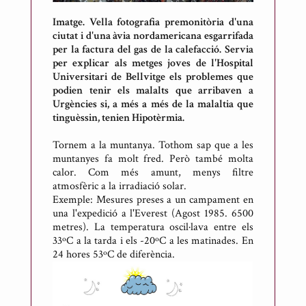
Imatge. Vella fotografia premonitòria d'una
ciutat i d'una àvia nordamericana esgarrifada
per la factura del gas de la calefacció. Servia
per explicar als metges joves de l'Hospital
Universitari de Bellvitge els problemes que
podien tenir els malalts que arribaven a
Urgències si, a més a més de la malaltia que
tinguèssin, tenien Hipotèrmia.
Tornem a la muntanya. Tothom sap que a les
muntanyes fa molt fred. Però també molta
calor. Com més amunt, menys filtre
atmosfèric a la irradiació solar.
Exemple: Mesures preses a un campament en
una l'expedició a l'Everest (Agost 1985. 6500
metres). La temperatura oscil·lava entre els
33ºC a la tarda i els -20ºC a les matinades. En
24 hores 53ºC de diferència.