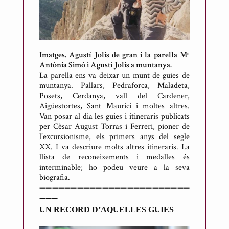
Imatges. Agustí Jolis de gran i la parella Mª
Antònia Simó i Agustí Jolis a muntanya.
La parella ens va deixar un munt de guies de
muntanya. Pallars, Pedraforca, Maladeta,
Posets, Cerdanya, vall del Cardener,
Aigüestortes, Sant Maurici i moltes altres.
Van posar al dia les guies i itineraris publicats
per Cèsar August Torras i Ferreri, pioner de
l’excursionisme, els primers anys del segle
XX. I va descriure molts altres itineraris. La
llista de reconeixements i medalles és
interminable; ho podeu veure a la seva
biografia.
➖➖➖➖➖➖➖➖➖➖➖➖➖➖➖➖➖➖➖➖➖➖➖➖
➖➖➖
UN RECORD D’AQUELLES GUIES