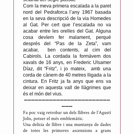
Com la meva primera escalada a la paret
nord del Pedraforca l’any 1967 basada
en la seva descripció de la via Homedes
al Gat. Per cert que l’escalada no va
acabar entre les orelles del Gat. Alguna
cosa devíem fer malament, perqué
després del “Pas de la Zeta”, vam
acabar, ben contents, al cim del
Cabirols. La cordada la formàvem dos
xavals de 16 anys, en Frederic Ulsamer
Díaz, dit “Fritz”, i jo mateix, amb una
corda de cànem de 40 metres lligada a la
cintura. En Fritz ja fa anys que ens va
deixar en aquesta vall de llàgrimes que
és el món del vius.
➖➖➖➖➖➖➖➖➖➖➖➖➖➖➖➖➖➖➖➖➖➖➖➖
➖➖➖
Fa poc vaig retrobar un dels llibres de l’Agustí
Jolis, potser el més emblemàtic.
Una delícia de llibre i una muntanya de dades
de totes les primeres ascensions a grans