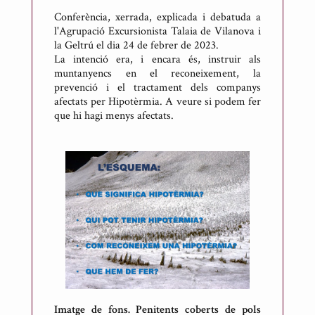
A
Conferència, xerrada, explicada i debatuda a
n
l'Agrupació Excursionista Talaia de Vilanova i
t
la Geltrú el dia 24 de febrer de 2023.
o
La intenció era, i encara és, instruir als
n
muntanyencs en el reconeixement, la
prevenció i el tractament dels companys
i
afectats per Hipotèrmia. A veure si podem fer
R
que hi hagi menys afectats.
i
c
a
r
t
d
e
M
e
s
o
Imatge de fons. Penitents coberts de pols