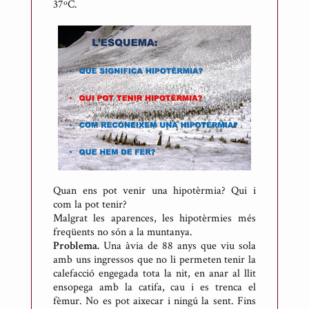
37ºC.
Quan ens pot venir una hipotèrmia? Qui i
com la pot tenir?
Malgrat les aparences, les hipotèrmies més
freqüents no són a la muntanya.
Problema.
Una àvia de 88 anys que viu sola
amb uns ingressos que no li permeten tenir la
calefacció engegada tota la nit, en anar al llit
ensopega amb la catifa, cau i es trenca el
fèmur. No es pot aixecar i ningú la sent. Fins