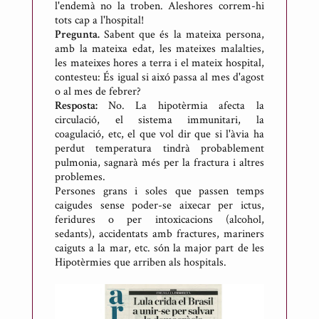
l'endemà no la troben. Aleshores correm-hi
tots cap a l'hospital!
Pregunta.
Sabent que és la mateixa persona,
amb la mateixa edat, les mateixes malalties,
les mateixes hores a terra i el mateix hospital,
contesteu: És igual si aixó passa al mes d'agost
o al mes de febrer?
Resposta:
No. La hipotèrmia afecta la
circulació, el sistema immunitari, la
coagulació, etc, el que vol dir que si l'àvia ha
perdut temperatura tindrà probablement
pulmonia, sagnarà més per la fractura i altres
problemes.
Persones grans i soles que passen temps
caigudes sense poder-se aixecar per ictus,
feridures o per intoxicacions (alcohol,
sedants), accidentats amb fractures, mariners
caiguts a la mar, etc. són la major part de les
Hipotèrmies que arriben als hospitals.