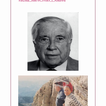
%B2nia_Sim%C3%B3_i_Andreu