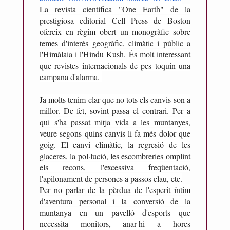
A
La revista científica "One Earth" de la
n
prestigiosa editorial Cell Press de Boston
t
ofereix en règim obert un monogràfic sobre
o
temes d'interés geogràfic, climàtic i públic a
l'Himàlaia i l'Hindu Kush.
És molt interessant
n
que revistes internacionals de pes toquin una
i
campana d'alarma.
R
i
Ja molts tenim clar que no tots els canvis son a
c
millor. De fet, sovint passa el contrari.
Per a
a
qui s'ha passat mitja vida a les muntanyes,
r
veure segons quins canvis li fa més dolor que
goig. El canvi climàtic, la regresió de les
t
glaceres, la pol·lució, les escombreries omplint
d
els recons, l'excessiva freqüentació,
e
l'apilonament de persones a passos clau, etc.
M
Per no parlar de la pèrdua de l'esperit íntim
e
d'aventura personal i la conversió de la
s
muntanya en un pavelló d'esports que
o
necessita monitors, anar-hi a hores