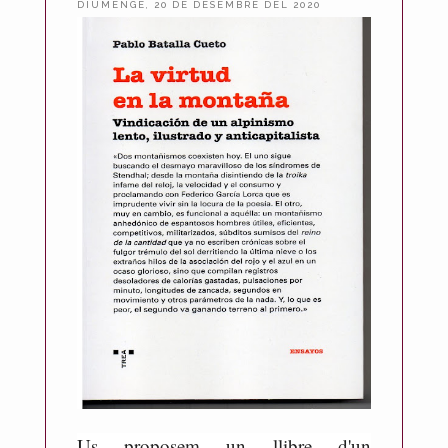
DIUMENGE, 20 DE DESEMBRE DEL 2020
P
u
b
l
i
c
a
t
p
e
r
A
n
t
o
n
i
Us proposem un llibre d'un