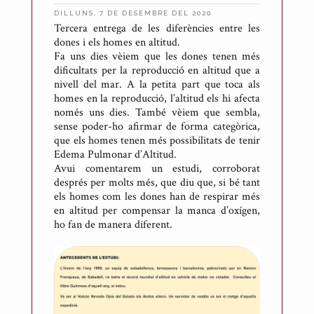
DILLUNS, 7 DE DESEMBRE DEL 2020
Tercera entrega de les diferències entre les
P
dones i els homes en altitud.
u
Fa uns dies vèiem que les dones tenen més
b
dificultats per la reproducció en altitud que a
l
nivell del mar. A la petita part que toca als
homes en la reproducció, l’altitud els hi afecta
i
només uns dies. També vèiem que sembla,
c
sense poder-ho afirmar de forma categòrica,
a
que els homes tenen més possibilitats de tenir
t
Edema Pulmonar d’Altitud.
Avui comentarem un estudi, corroborat
p
després per molts més, que diu que, si bé tant
e
els homes com les dones han de respirar més
r
en altitud per compensar la manca d’oxígen,
A
ho fan de manera diferent.
n
t
o
n
i