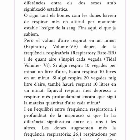
diferències entre els dos sexes amb
significació estadística.
O sigui tant els homes com les dones havien
de respirar més en altitud per mantenir
estable l’oxígen de la sang. Fins aquí, el que ja
sabíem.
Però el volum d’aire respirat en un minut
(Expiratory Volume-VE) depèn de la
freqüència respiratòria (Respiratory Rate-RR)
i de quant aire s’inspiri cada vegada (Tidal
Volume- Vt). Si algú respira 10 vegades per
minut un litre d’aire, haurà respirat 10 litres
en un minut. Si algú respira 20 vegades mig
litre d’aire, també haurà respirat 10 litres en
un minut. Equival respirar mes depressa a
respirar més profundament encara que sigui
la mateixa quantitat d'aire cada minut?
I en l’equilibri entre freqüència respiratòria i
profunditat de la inspiració si que hi ha
diferència significativa entre els uns i les
altres. Les dones augmenten més la
freqüència respiratòria: 26,1 respiracions per