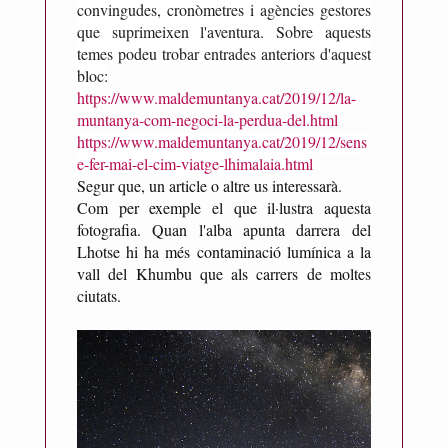
convingudes, cronòmetres i agències gestores
n
que suprimeixen l'aventura. Sobre aquests
e
temes podeu trobar entrades anteriors d'aquest
s
bloc:
https://www.maldemuntanya.cat/2019/12/la-
muntanya-com-negoci-la-perdua-del.html
https://www.maldemuntanya.cat/2019/12/sens
e-fer-mai-el-cim-viatge-lhimalaia.html
Segur que, un article o altre us interessarà.
Com per exemple el que il·lustra aquesta
fotografia. Quan l'alba apunta darrera del
Lhotse hi ha més contaminació lumínica a la
vall del Khumbu que als carrers de moltes
ciutats.