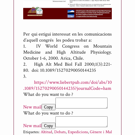
Per qui estigui interessat en les comunicacions
d’aquell congrés les podeu trobar a:
1.
IV World Congress on Mountain
Medicine and High Altitude Physiology.
October 1-6, 2000. Arica, Chile.
2.
High Alt Med Biol Fall 2000;1(3):221-
80. doi: 10.1089/15270290050144235
3.
https://www.liebertpub.com/doi/abs/10
.1089/15270290050144235?journalCode=ham
What do you want to do ?
New mail
Copy
What do you want to do ?
New mail
Copy
Etiquetes:
Altitud
,
Debats
,
Expedicions
,
Gènere i Mal