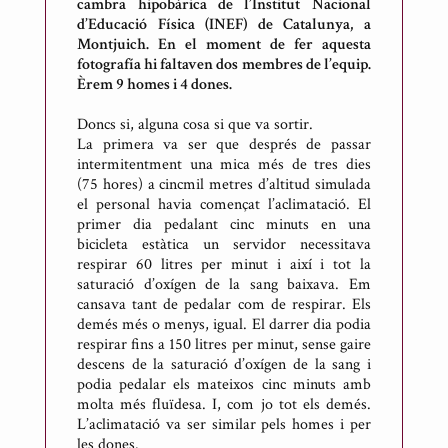
cambra hipobàrica de l’Institut Nacional
d’Educació Física (INEF) de Catalunya, a
Montjuich. En el moment de fer aquesta
fotografía hi faltaven dos membres de l’equip.
Èrem 9 homes i 4 dones.
Doncs si, alguna cosa si que va sortir.
La primera va ser que després de passar
intermitentment una mica més de tres dies
(75 hores) a cincmil metres d’altitud simulada
el personal havia començat l’aclimatació. El
primer dia pedalant cinc minuts en una
bicicleta estàtica un servidor necessitava
respirar 60 litres per minut i així i tot la
saturació d’oxígen de la sang baixava. Em
cansava tant de pedalar com de respirar. Els
demés més o menys, igual. El darrer dia podia
respirar fins a 150 litres per minut, sense gaire
descens de la saturació d’oxígen de la sang i
podia pedalar els mateixos cinc minuts amb
molta més fluïdesa. I, com jo tot els demés.
L’aclimatació va ser similar pels homes i per
les dones.