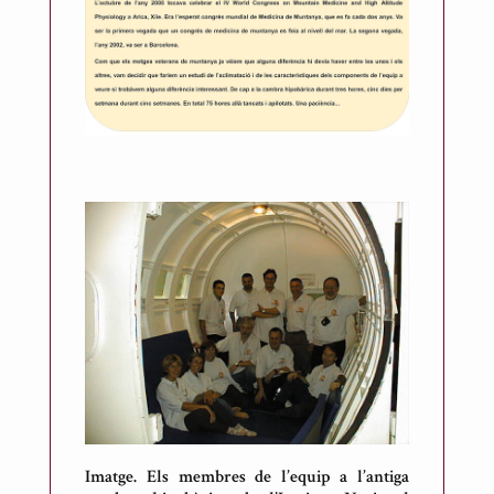
R
i
c
a
r
t
d
e
M
e
s
o
n
e
s
Imatge. Els membres de l’equip a l’antiga