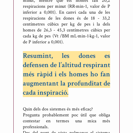
minut, mentre que els homes fan 20,2
respiracions per minut (RR·min-1, valor de P
inferior a 0,001). En canvi cada una de les
respiracions de les dones és de 18 - 33,2
centímetres cúbics per kg de pes i la dels
homes de 26,3 - 45,3 centímetres cúbics per
cada kg de pes (Vt /BM mL·min-1·kg-1, valor
de P inferior a 0,001).
Resumint, les dones es
defensen de l’altitud respirant
més ràpid i els homes ho fan
augmentant la profunditat de
cada inspiració.
Quin dels dos sistemes és més eficaç?
Pregunta probablement poc útil que obliga
contestar en termes una mica més
professionals.
Des del punt de vista pulmonar el sistema