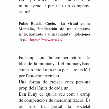
R
muntanyenc, i per tant un company,
i
asturià.
c
a
Pablo Batalla Cueto. "La virtud en la
r
Montaña, Vindicación de un alpinismo
t
lento, ilustrado y anticapitalista". Ediciones
d
Trea.
https://www.trea.es/
e
M
e
Fa temps que lluitem per retornar la
s
idea de la muntanya i el muntanyisme
o
com un lloc i una eina per la reflexió i
n
per l'autoconeixement.
e
Una forma de crèixer com persona
s
prop dels límits de cada un.
Ben lluny de qui la veu com a camp
de competició i de mercantilització. És
on ens ha portat la societat