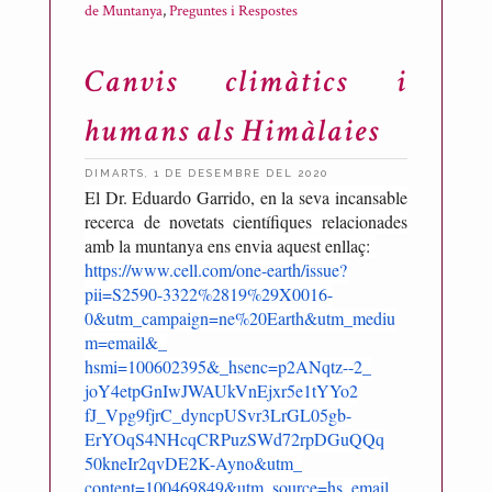
de Muntanya
,
Preguntes i Respostes
Canvis climàtics i
humans als Himàlaies
DIMARTS, 1 DE DESEMBRE DEL 2020
El D
r. Eduardo Garrido, en la seva incansable
P
recerca de novetats científiques relacionades
u
amb la muntanya ens envia aquest enllaç:
b
https://www.cell.com/one-
earth/issue?
l
pii=S2590-3322%
2819%29X0016-
i
0&utm_campaign=ne%20Earth&utm_mediu
c
m=email&_
a
hsmi=100602395&_hsenc=p2ANqtz-
-2_
joY4etpGnIwJWAUkVnEjxr5e1tYYo2
t
fJ_Vpg9fjrC_
dyncpUSvr3LrGL05gb-
p
ErYOqS4NHcqCRPuzSWd72rpDGuQQq
e
50kneIr2qvDE2K-Ayno&utm_
r
content=100469849&utm_source=
hs_email