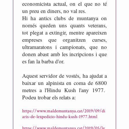
economicista actual, on el que no té
un preu en diners, no val res.
Hi ha antics clubs de muntanya on
només queden uns quants veterans,
tot plegat a extingir, mentre apareixen
empreses que organitzen curses,
ultramaratons i campionats, que no
donen abast amb les incripcions i que
es fan la barba d'or.
Aquest servidor de vostés, ha ajudat a
baixar un alpinista en coma de 6800
metres a l'Hindu Kush l'any 1977.
Podeu trobar els relats a:
https://www.maldemuntanya.cat/2019/09/di
aris-de-lexpedicio-hindu-kush-1977.html
https://www.maldemuntanya.cat/2019/05/le