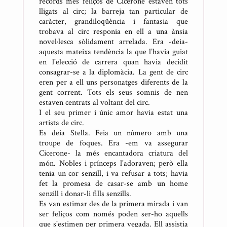
records més feliços de Cicerone estaven tots
lligats al circ; la barreja tan particular de
caràcter, grandiloqüència i fantasia que
trobava al circ responia en ell a una ànsia
novel·lesca sòlidament arrelada. Era -deia-
aquesta mateixa tendència la que l’havia guiat
en l'elecció de carrera quan havia decidit
consagrar-se a la diplomàcia. La gent de circ
eren per a ell uns personatges diferents de la
gent corrent. Tots els seus somnis de nen
estaven centrats al voltant del circ.
I el seu primer i únic amor havia estat una
artista de circ.
Es deia Stella. Feia un número amb una
troupe de foques. Era -em va assegurar
Cicerone- la més encantadora criatura del
món. Nobles i prínceps l'adoraven; però ella
tenia un cor senzill, i va refusar a tots; havia
fet la promesa de casar-se amb un home
senzill i donar-li fills senzills.
Es van estimar des de la primera mirada i van
ser feliços com només poden ser-ho aquells
que s'estimen per primera vegada. Ell assistia