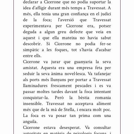
declarar a Cicerone que no podia suportar la
idea d’afligir durant més temps a Travessat. A
més, ella tenia una gran confiança en el judici
de la foca; l'aversió que Travessat
experimentava per Cicerone era, potser
deguda a algun greu defecte que veia en
aquest i que ella mateixa no havia sabut
descobrir. Si Cicerone no podia fer-se
simpàtic a les foques, tot s’havia d'acabar
entre ells.
Cicerone va jurar que guanyaria la seva
amistat. Aquesta era una empresa feta per
seduir la seva ànima novel·lesca. Va tafanejar
als ports més llunyans per portar a Travessat
llaminadures frescament pescades i es va
passar moltes tardes davant la foca intentant
conquistar-la. Però la bèstia romania
insensible. Travessat no acceptava aliment
més que de la mà de Stella, i encara molt poc.
La foca es va posar tan prima com una
anguila.
Cicerone estava desesperat. Va consultar
autoritats en matèria de psicologia focuna, i