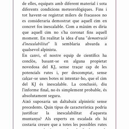
de elles, equipats amb diferent material i sota
diferents condicions meteorològiques. Fins i
tot havent-se registrat milers de fracassos no
es consideraria demostrat que aquell cim en
concret fos inescalable. Com a màxim es diria
que aquell cim no s’ha coronat fins aquell
moment. En realitat la idea d’una “
demostració
d’inescalabilitat
” li semblaria absurda a
qualsevol alpinista.
En canvi, el nostre equip de científics ha
conclòs, basant-se en alguna propietat
novedosa del KJ, sense traçar cap de les
potencials rutes i, per descomptat, sense
calçar-se unes botes ni intentar-ho, que el cim
del KJ és inescalable. La conclusió, diu
l’informe final, no és simplement probable, és
absolutament segura.
Aixó suposaria un daltabaix alpinístic sense
precedents. Quin tipus de característica podria
justificar la inescalabilitat d’aquesta
muntanya? Als experts en escalada els hi
costaria creure que a totes les possibles rutes