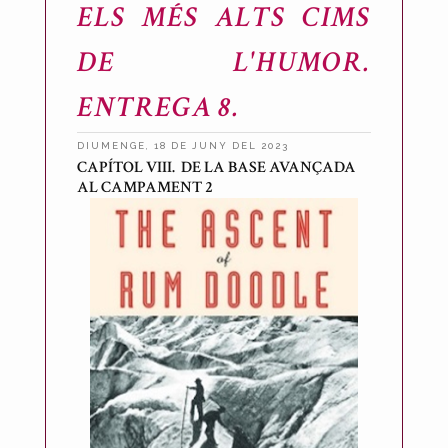
ELS MÉS ALTS CIMS
DE L'HUMOR.
ENTREGA 8.
DIUMENGE, 18 DE JUNY DEL 2023
CAPÍTOL VIII. DE LA BASE AVANÇADA
P
AL CAMPAMENT 2
u
b
l
i
c
a
t
p
e
r
A