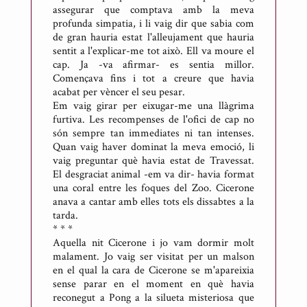
assegurar que comptava amb la meva
profunda simpatia, i li vaig dir que sabia com
de gran hauria estat l'alleujament que hauria
sentit a l'explicar-me tot això. Ell va moure el
cap. Ja -va afirmar- es sentia millor.
Començava fins i tot a creure que havia
acabat per vèncer el seu pesar.
Em vaig girar per eixugar-me una llàgrima
furtiva. Les recompenses de l'ofici de cap no
són sempre tan immediates ni tan intenses.
Quan vaig haver dominat la meva emoció, li
vaig preguntar què havia estat de Travessat.
El desgraciat animal -em va dir- havia format
una coral entre les foques del Zoo. Cicerone
anava a cantar amb elles tots els dissabtes a la
tarda.
* * *
Aquella nit Cicerone i jo vam dormir molt
malament. Jo vaig ser visitat per un malson
en el qual la cara de Cicerone se m'apareixia
sense parar en el moment en què havia
reconegut a Pong a la silueta misteriosa que