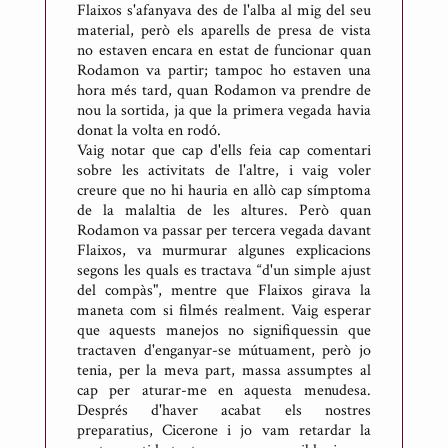
Flaixos s'afanyava des de l'alba al mig del seu
e
material, però els aparells de presa de vista
s
no estaven encara en estat de funcionar quan
Rodamon va partir; tampoc ho estaven una
hora més tard, quan Rodamon va prendre de
nou la sortida, ja que la primera vegada havia
donat la volta en rodó.
Vaig notar que cap d'ells feia cap comentari
sobre les activitats de l'altre, i vaig voler
creure que no hi hauria en allò cap símptoma
de la malaltia de les altures. Però quan
Rodamon va passar per tercera vegada davant
Flaixos, va murmurar algunes explicacions
segons les quals es tractava “d'un simple ajust
del compàs", mentre que Flaixos girava la
maneta com si filmés realment. Vaig esperar
que aquests manejos no signifiquessin que
tractaven d'enganyar-se mútuament, però jo
tenia, per la meva part, massa assumptes al
cap per aturar-me en aquesta menudesa.
Després d'haver acabat els nostres
preparatius, Cicerone i jo vam retardar la