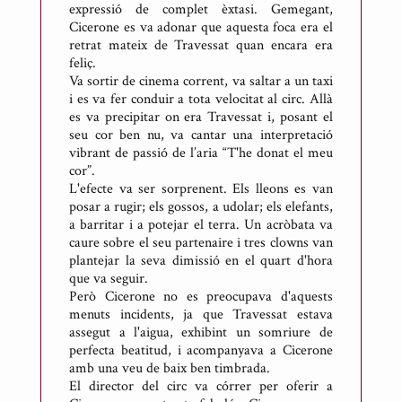
expressió de complet èxtasi. Gemegant,
Cicerone es va adonar que aquesta foca era el
retrat mateix de Travessat quan encara era
feliç.
Va sortir de cinema corrent, va saltar a un taxi
i es va fer conduir a tota velocitat al circ. Allà
es va precipitar on era Travessat i, posant el
seu cor ben nu, va cantar una interpretació
vibrant de passió de l’aria “T'he donat el meu
cor”.
L'efecte va ser sorprenent. Els lleons es van
posar a rugir; els gossos, a udolar; els elefants,
a barritar i a potejar el terra. Un acròbata va
caure sobre el seu partenaire i tres clowns van
plantejar la seva dimissió en el quart d'hora
que va seguir.
Però Cicerone no es preocupava d'aquests
menuts incidents, ja que Travessat estava
assegut a l'aigua, exhibint un somriure de
perfecta beatitud, i acompanyava a Cicerone
amb una veu de baix ben timbrada.
El director del circ va córrer per oferir a