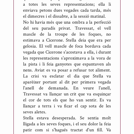
a totes les seves representacions; ella li
enviava petons dues vegades cada tarda, més
el dimecres i el dissabte, a la sessió matinal.
No hi havia més que una ombra a la perfecció
del seu paradís privat. Travessat, el vell
mascle de la troupe de les foques, no
estimava a Cicerone. Stella deia que era per
gelosia. El vell mascle de foca bordava cada
vegada que Cicerone s'acostava a ella, i durant
les representacions s'aproximava a la vora de
la pista i li feia ganyotes que espantaven als
nens. Aviat es va posar a refusar tot aliment.
La crisi va esclatar el dia que Stella va
aparèixer portant al dit per primera vegada
l'anell de demanada. En veure l'anell,
Travessat va llançar un crit que va esquinçar
el cor de tots els que ho van sentir. Es va
llançar a terra i va ficar el cap sota de les
seves aletes.
Stella estava desesperada. Se sentia molt
lligada a les seves foques, i el seu dolor la feia
patir com si s'hagués tractat d'un fill. Va