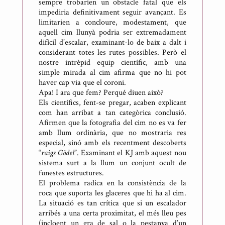
sempre trobaríen un obstacle fatal que els
impediria definitivament seguir avançant. Es
limitarien a concloure, modestament, que
aquell cim llunyà podria ser extremadament
difícil d’escalar, examinant-lo de baix a dalt i
considerant totes les rutes possibles. Però el
nostre intrèpid equip científic, amb una
simple mirada al cim afirma que no hi pot
haver cap via que el coroni.
Apa! I ara que fem? Perqué diuen això?
Els científics, fent-se pregar, acaben explicant
com han arribat a tan categòrica conclusió.
Afirmen que la fotografia del cim no es va fer
amb llum ordinària, que no mostraria res
especial, sinó amb els recentment descoberts
“
raigs Gödel
”. Examinant el KJ amb aquest nou
sistema surt a la llum un conjunt ocult de
funestes estructures.
El problema radica en la consistència de la
roca que suporta les glaceres que hi ha al cim.
La situació es tan crítica que si un escalador
arribés a una certa proximitat, el més lleu pes
(incloent un gra de sal o la pestanya d’un