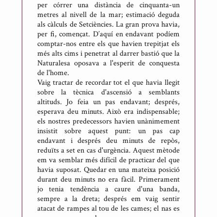
per córrer una distància de cinquanta-un
metres al nivell de la mar; estimació deguda
als càlculs de Setciències. La gran prova havia,
per fi, començat. D’aquí en endavant podíem
comptar-nos entre els que havien trepitjat els
més alts cims i penetrat al darrer bastió que la
Naturalesa oposava a l'esperit de conquesta
de l'home.
Vaig tractar de recordar tot el que havia llegit
sobre la tècnica d'ascensió a semblants
altituds. Jo feia un pas endavant; després,
esperava deu minuts. Això era indispensable;
els nostres predecessors havien unànimement
insistit sobre aquest punt: un pas cap
endavant i després deu minuts de repòs,
reduïts a set en cas d'urgència. Aquest mètode
em va semblar més difícil de practicar del que
havia suposat. Quedar en una mateixa posició
durant deu minuts no era fàcil. Primerament
jo tenia tendència a caure d'una banda,
sempre a la dreta; després em vaig sentir
atacat de rampes al tou de les cames; el nas es