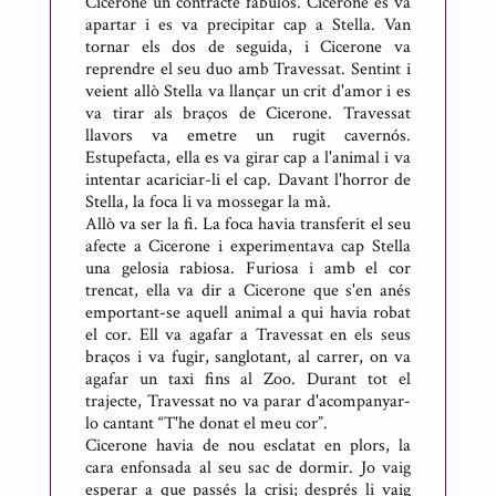
Cicerone un contracte fabulós. Cicerone es va
apartar i es va precipitar cap a Stella. Van
tornar els dos de seguida, i Cicerone va
reprendre el seu duo amb Travessat. Sentint i
veient allò Stella va llançar un crit d'amor i es
va tirar als braços de Cicerone. Travessat
llavors va emetre un rugit cavernós.
Estupefacta, ella es va girar cap a l'animal i va
intentar acariciar-li el cap. Davant l'horror de
Stella, la foca li va mossegar la mà.
Allò va ser la fi. La foca havia transferit el seu
afecte a Cicerone i experimentava cap Stella
una gelosia rabiosa. Furiosa i amb el cor
trencat, ella va dir a Cicerone que s'en anés
emportant-se aquell animal a qui havia robat
el cor. Ell va agafar a Travessat en els seus
braços i va fugir, sanglotant, al carrer, on va
agafar un taxi fins al Zoo. Durant tot el
trajecte, Travessat no va parar d'acompanyar-
lo cantant “T'he donat el meu cor”.
Cicerone havia de nou esclatat en plors, la
cara enfonsada al seu sac de dormir. Jo vaig
esperar a que passés la crisi; després li vaig