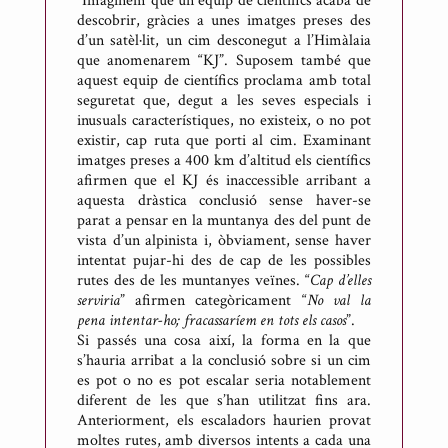
“Imaginem que un equip de científics acaba de
descobrir, gràcies a unes imatges preses des
d’un satèl·lit, un cim desconegut a l’Himàlaia
que anomenarem “KJ”. Suposem també que
aquest equip de científics proclama amb total
seguretat que, degut a les seves especials i
inusuals característiques, no existeix, o no pot
existir, cap ruta que porti al cim. Examinant
imatges preses a 400 km d’altitud els científics
afirmen que el KJ és inaccessible arribant a
aquesta dràstica conclusió sense haver-se
parat a pensar en la muntanya des del punt de
vista d’un alpinista i, òbviament, sense haver
intentat pujar-hi des de cap de les possibles
rutes des de les muntanyes veïnes. “
Cap d’elles
serviria
” afirmen categòricament “
No val la
pena intentar-ho; fracassaríem en tots els casos
”.
Si passés una cosa així, la forma en la que
s’hauria arribat a la conclusió sobre si un cim
es pot o no es pot escalar seria notablement
diferent de les que s’han utilitzat fins ara.
Anteriorment, els escaladors haurien provat
moltes rutes, amb diversos intents a cada una