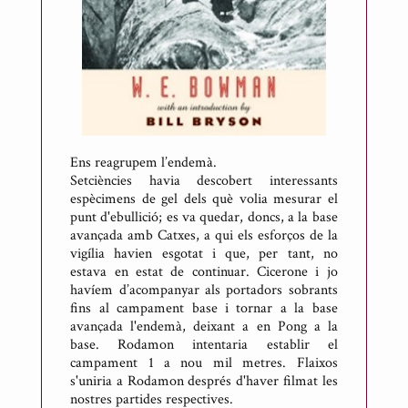
n
t
o
n
i
R
i
Ens reagrupem l’endemà.
c
Setciències havia descobert interessants
espècimens de gel dels què volia mesurar el
a
punt d'ebullició; es va quedar, doncs, a la base
r
avançada amb Catxes, a qui els esforços de la
t
vigília havien esgotat i que, per tant, no
d
estava en estat de continuar. Cicerone i jo
havíem d’acompanyar als portadors sobrants
e
fins al campament base i tornar a la base
M
avançada l'endemà, deixant a en Pong a la
e
base. Rodamon intentaria establir el
s
campament 1 a nou mil metres. Flaixos
s'uniria a Rodamon després d'haver filmat les
o
nostres partides respectives.
n