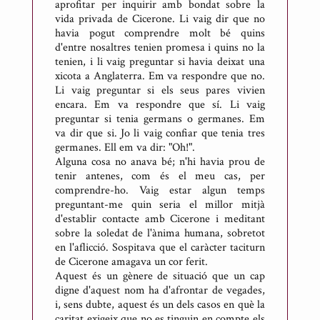
aprofitar per inquirir amb bondat sobre la
vida privada de Cicerone. Li vaig dir que no
havia pogut comprendre molt bé quins
d'entre nosaltres tenien promesa i quins no la
tenien, i li vaig preguntar si havia deixat una
xicota a Anglaterra. Em va respondre que no.
Li vaig preguntar si els seus pares vivien
encara. Em va respondre que sí. Li vaig
preguntar si tenia germans o germanes. Em
va dir que si. Jo li vaig confiar que tenia tres
germanes. Ell em va dir: "Oh!".
Alguna cosa no anava bé; n'hi havia prou de
tenir antenes, com és el meu cas, per
comprendre-ho. Vaig estar algun temps
preguntant-me quin seria el millor mitjà
d'establir contacte amb Cicerone i meditant
sobre la soledat de l'ànima humana, sobretot
en l'aflicció. Sospitava que el caràcter taciturn
de Cicerone amagava un cor ferit.
Aquest és un gènere de situació que un cap
digne d'aquest nom ha d'afrontar de vegades,
i, sens dubte, aquest és un dels casos en què la
caritat exigeix que no es tinguin en compte els