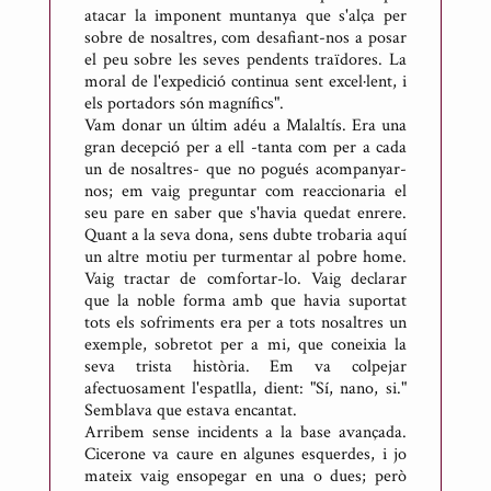
atacar la imponent muntanya que s'alça per
sobre de nosaltres, com desafiant-nos a posar
el peu sobre les seves pendents traïdores. La
moral de l'expedició continua sent excel·lent, i
els portadors són magnífics".
Vam donar un últim adéu a Malaltís. Era una
gran decepció per a ell -tanta com per a cada
un de nosaltres- que no pogués acompanyar-
nos; em vaig preguntar com reaccionaria el
seu pare en saber que s'havia quedat enrere.
Quant a la seva dona, sens dubte trobaria aquí
un altre motiu per turmentar al pobre home.
Vaig tractar de comfortar-lo. Vaig declarar
que la noble forma amb que havia suportat
tots els sofriments era per a tots nosaltres un
exemple, sobretot per a mi, que coneixia la
seva trista història. Em va colpejar
afectuosament l'espatlla, dient: "Sí, nano, si."
Semblava que estava encantat.
Arribem sense incidents a la base avançada.
Cicerone va caure en algunes esquerdes, i jo
mateix vaig ensopegar en una o dues; però