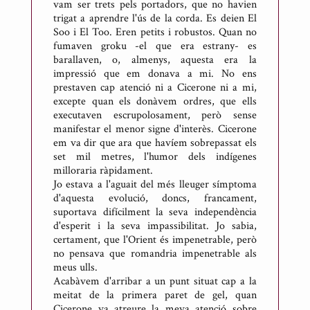
vam ser trets pels portadors, que no havien
trigat a aprendre l'ús de la corda. Es deien El
Soo i El Too. Eren petits i robustos. Quan no
fumaven groku -el que era estrany- es
barallaven, o, almenys, aquesta era la
impressió que em donava a mi. No ens
prestaven cap atenció ni a Cicerone ni a mi,
excepte quan els donàvem ordres, que ells
executaven escrupolosament, però sense
manifestar el menor signe d'interès. Cicerone
em va dir que ara que havíem sobrepassat els
set mil metres, l'humor dels indígenes
milloraria ràpidament.
Jo estava a l'aguait del més lleuger símptoma
d'aquesta evolució, doncs, francament,
suportava difícilment la seva independència
d'esperit i la seva impassibilitat. Jo sabia,
certament, que l'Orient és impenetrable, però
no pensava que romandria impenetrable als
meus ulls.
Acabàvem d'arribar a un punt situat cap a la
meitat de la primera paret de gel, quan
Cicerone va atreure la meva atenció sobre