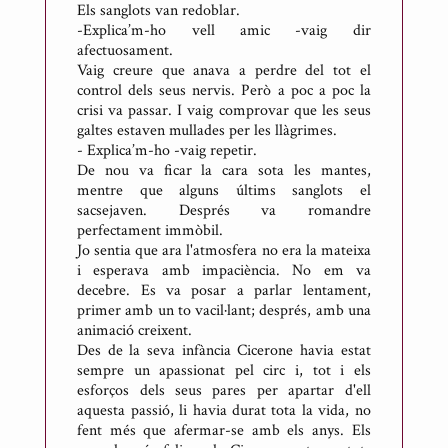
Els sanglots van redoblar.
-Explica’m-ho vell amic -vaig dir
afectuosament.
Vaig creure que anava a perdre del tot el
control dels seus nervis. Però a poc a poc la
crisi va passar. I vaig comprovar que les seus
galtes estaven mullades per les llàgrimes.
- Explica’m-ho -vaig repetir.
De nou va ficar la cara sota les mantes,
mentre que alguns últims sanglots el
sacsejaven. Després va romandre
perfectament immòbil.
Jo sentia que ara l'atmosfera no era la mateixa
i esperava amb impaciència. No em va
decebre. Es va posar a parlar lentament,
primer amb un to vacil·lant; després, amb una
animació creixent.
Des de la seva infància Cicerone havia estat
sempre un apassionat pel circ i, tot i els
esforços dels seus pares per apartar d'ell
aquesta passió, li havia durat tota la vida, no
fent més que afermar-se amb els anys. Els