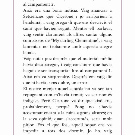
al campament 2.
Això era una bona notícia. Vaig anunciar a
Setciències que Cicerone i jo arribaríem a
l'endemà, i vaig pregar-li que ens descrivís el
camí que havien seguit. Mentre ell parlava,
vaig sentir clarament als altres cantar alguns
compassos de “My darling Clementine”, i vaig
lamentar no trobar-me amb aquesta alegre
banda.
Vaig notar poc després que el material mèdic
havia desaparegut, i vaig concloure que havia
hagut de ser transportat fins al campament 1.
Això em va sorprendre. Després em vaig dir
que hi havia, sens dubte, un error.
El nostre menjar aquella tarda no va ser tan
repugnant com m'havia temut; va ser només
indigest. Però Cicerone va dir que això era,
probablement, perquè Pong no s'havia
acostumat encara a la cuina a grans altures; en
la seva opinió, quan s'acostumés, seria molt
pitjor. Fos el que fos, aquell sopar ens va
impedir a tots dos dormir. Jo ho vaig