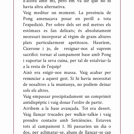
d'acord amb mi, però em va dir que no hi
havia altra alternativa.
Vaig meditar un moment. La presència de
Pong amenaçava posar en perill a tota
l'expedició. Per sobre dels set mil metres els
estómacs es fan delicats; és absolutament
necessari incorporar al règim de grans altures
plats particularment apetitosos. Hauríem,
Cicerone i jo, de resignar-nos al suprem
sacrifici: tornar al campament base amb Pong
i suportar la seva cuina, per tal de estalviar-la
a la resta de l'equip?
Això era exigir-nos massa. Vaig acabar per
renunciar a aquest gest. Si hi havia necessitat
de nosaltres a la muntanya, no podíem deixar
sols els altres.
Vaig empassar precipitadament un comprimit
antidispéptic i vaig donar l'ordre de partir.
Arribem a la base avançada. Tot era desert.
Vaig llançar trucades per walkie-talkie i vaig
prendre contacte amb Setciències. Estaven
tots al campament 1. Hi passarien un dia o
dos, per aclimatar-se, abans de llançar-se cap