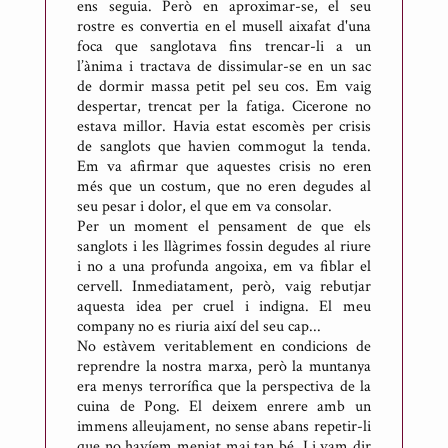
ens seguia. Però en aproximar-se, el seu
rostre es convertia en el musell aixafat d'una
foca que sanglotava fins trencar-li a un
l’ànima i tractava de dissimular-se en un sac
de dormir massa petit pel seu cos. Em vaig
despertar, trencat per la fatiga. Cicerone no
estava millor. Havia estat escomès per crisis
de sanglots que havien commogut la tenda.
Em va afirmar que aquestes crisis no eren
més que un costum, que no eren degudes al
seu pesar i dolor, el que em va consolar.
Per un moment el pensament de que els
sanglots i les llàgrimes fossin degudes al riure
i no a una profunda angoixa, em va fiblar el
cervell. Inmediatament, però, vaig rebutjar
aquesta idea per cruel i indigna. El meu
company no es riuria així del seu cap...
No estàvem veritablement en condicions de
reprendre la nostra marxa, però la muntanya
era menys terrorífica que la perspectiva de la
cuina de Pong. El deixem enrere amb un
immens alleujament, no sense abans repetir-li
que no havíem menjat mai tan bé. Li vam dir