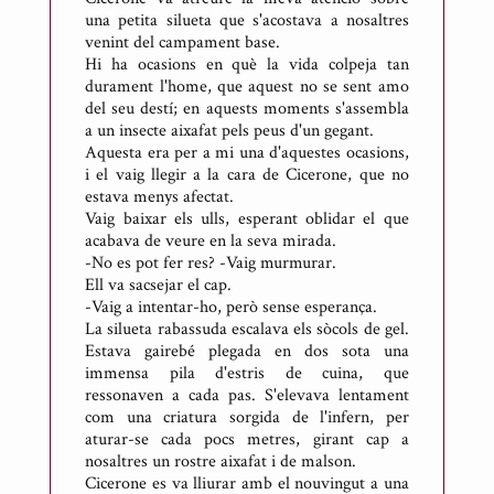
una petita silueta que s'acostava a nosaltres
venint del campament base.
Hi ha ocasions en què la vida colpeja tan
durament l'home, que aquest no se sent amo
del seu destí; en aquests moments s'assembla
a un insecte aixafat pels peus d'un gegant.
Aquesta era per a mi una d'aquestes ocasions,
i el vaig llegir a la cara de Cicerone, que no
estava menys afectat.
Vaig baixar els ulls, esperant oblidar el que
acabava de veure en la seva mirada.
-No es pot fer res? -Vaig murmurar.
Ell va sacsejar el cap.
-Vaig a intentar-ho, però sense esperança.
La silueta rabassuda escalava els sòcols de gel.
Estava gairebé plegada en dos sota una
immensa pila d'estris de cuina, que
ressonaven a cada pas. S'elevava lentament
com una criatura sorgida de l'infern, per
aturar-se cada pocs metres, girant cap a
nosaltres un rostre aixafat i de malson.
Cicerone es va lliurar amb el nouvingut a una