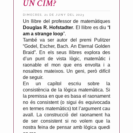
UN CIM?
DIMECRES, 21 DE JUNY DEL 2023
P
Un llibre del professor de matemàtiques
Douglas R. Hofstadter
. El llibre es diu “
I
u
am a strange loop
”.
b
També va ser autor del premi Pulitzer
l
“Godel, Escher, Bach. An Eternal Golden
i
Braid”. En els seus llibres explora des
c
d’un punt de vista lògic, matemàtic i
raonable el mon que ens envolta i a
a
nosaltres mateixos. Un geni, però difícil
t
de seguir.
p
En un capítol escriu sobre la
e
consistència de la lògica matemàtica. Si
r
la premissa en que es basa el raonament
no és consistent (o sigui és equivocada
A
en termes matemàtics) tot l’argument cau
n
avall. La construcció del raonament ha
t
de ser consistent si no volem que la
o
nostra feina de pensar amb lògica quedi