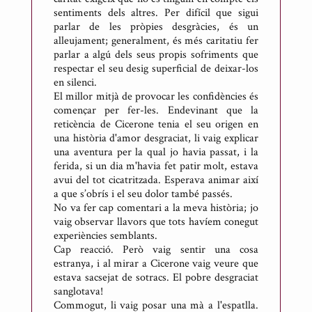
sentiments dels altres. Per difícil que sigui
parlar de les pròpies desgràcies, és un
alleujament; generalment, és més caritatiu fer
parlar a algú dels seus propis sofriments que
respectar el seu desig superficial de deixar-los
en silenci.
El millor mitjà de provocar les confidències és
començar per fer-les. Endevinant que la
reticència de Cicerone tenia el seu origen en
una història d'amor desgraciat, li vaig explicar
una aventura per la qual jo havia passat, i la
ferida, si un dia m'havia fet patir molt, estava
avui del tot cicatritzada. Esperava animar així
a que s’obrís i el seu dolor també passés.
No va fer cap comentari a la meva història; jo
vaig observar llavors que tots havíem conegut
experiències semblants.
Cap reacció. Però vaig sentir una cosa
estranya, i al mirar a Cicerone vaig veure que
estava sacsejat de sotracs. El pobre desgraciat
sanglotava!
Commogut, li vaig posar una mà a l'espatlla.