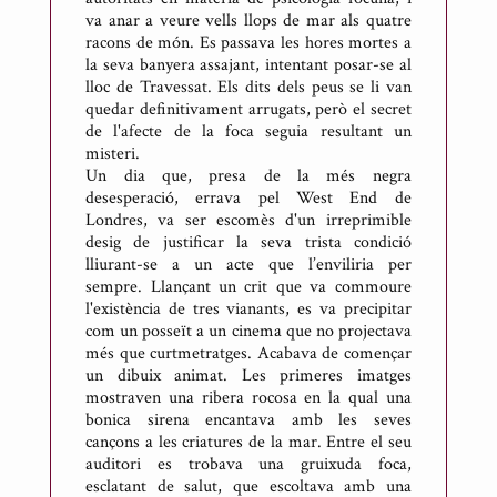
va anar a veure vells llops de mar als quatre
racons de món. Es passava les hores mortes a
la seva banyera assajant, intentant posar-se al
lloc de Travessat. Els dits dels peus se li van
quedar definitivament arrugats, però el secret
de l'afecte de la foca seguia resultant un
misteri.
Un dia que, presa de la més negra
desesperació, errava pel West End de
Londres, va ser escomès d'un irreprimible
desig de justificar la seva trista condició
lliurant-se a un acte que l’enviliria per
sempre. Llançant un crit que va commoure
l'existència de tres vianants, es va precipitar
com un posseït a un cinema que no projectava
més que curtmetratges. Acabava de començar
un dibuix animat. Les primeres imatges
mostraven una ribera rocosa en la qual una
bonica sirena encantava amb les seves
cançons a les criatures de la mar. Entre el seu
auditori es trobava una gruixuda foca,
esclatant de salut, que escoltava amb una