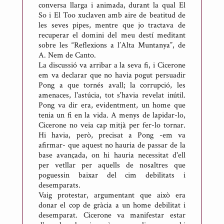
conversa llarga i animada, durant la qual El
So i El Too xuclaven amb aire de beatitud de
les seves pipes, mentre que jo tractava de
recuperar el domini del meu destí meditant
sobre les “Reflexions a l’Alta Muntanya”, de
A. Nem de Canto.
La discussió va arribar a la seva fi, i Cicerone
em va declarar que no havia pogut persuadir
Pong a que tornés avall; la corrupció, les
amenaces, l'astúcia, tot s'havia revelat inútil.
Pong va dir era, evidentment, un home que
tenia un fi en la vida. A menys de lapidar-lo,
Cicerone no veia cap mitjà per fer-lo tornar.
Hi havia, però, precisat a Pong -em va
afirmar- que aquest no hauria de passar de la
base avançada, on hi hauria necessitat d'ell
per vetllar per aquells de nosaltres que
poguessin baixar del cim debilitats i
desemparats.
Vaig protestar, argumentant que això era
donar el cop de gràcia a un home debilitat i
desemparat. Cicerone va manifestar estar