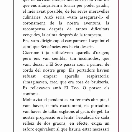
que ens afanyariem a tornar per poder gaudir,
el més aviat possible, de les seves meravelles
culinàries. Això seria -vam assegurar-li- el
coronament de la nostra aventura, la
recompensa després de tantes dificultats
vençudes, la calma després de la tempesta.
Ens vam dirigir cap al campament 1 seguint el
camí que Setciències ens havia descrit.
Cicerone i jo utilitzàvem aparells d'oxigen;
però ens van semblar tan incòmodes, que
vam deixar a El Soo passar com a primer de
corda del nostre grup. Els portadors havien
refusat emprar aparells respiratoris;
s'imaginaven, crec, que era cosa de bruixeria.
Es rellevaven amb El Too. O potser els
confonia.
Molt aviat el pendent es va fer més abrupte, i
vam haver, o més exactament, els portadors
van haver de tallar esglaons al gruix de gel. La
nostra progressió era lenta: l'escalada de cada
relleix de dos graons, en efecte, exigia un
esforç equivalent al que hauria estat necessari