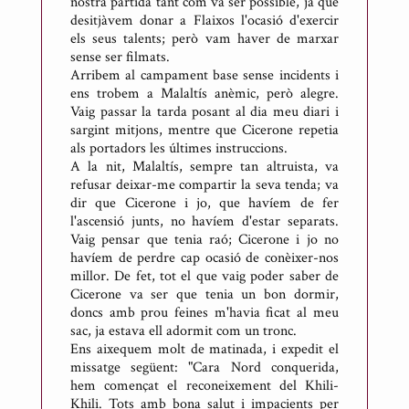
nostra partida tant com va ser possible, ja que
desitjàvem donar a Flaixos l'ocasió d'exercir
els seus talents; però vam haver de marxar
sense ser filmats.
Arribem al campament base sense incidents i
ens trobem a Malaltís anèmic, però alegre.
Vaig passar la tarda posant al dia meu diari i
sargint mitjons, mentre que Cicerone repetia
als portadors les últimes instruccions.
A la nit, Malaltís, sempre tan altruista, va
refusar deixar-me compartir la seva tenda; va
dir que Cicerone i jo, que havíem de fer
l'ascensió junts, no havíem d'estar separats.
Vaig pensar que tenia raó; Cicerone i jo no
havíem de perdre cap ocasió de conèixer-nos
millor. De fet, tot el que vaig poder saber de
Cicerone va ser que tenia un bon dormir,
doncs amb prou feines m'havia ficat al meu
sac, ja estava ell adormit com un tronc.
Ens aixequem molt de matinada, i expedit el
missatge següent: "Cara Nord conquerida,
hem començat el reconeixement del Khili-
Khili. Tots amb bona salut i impacients per