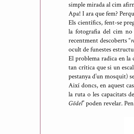
simple mirada al cim afir
Apa! I ara que fem? Perq
Els científics, fent-se p
la fotografia del cim no
recentment descoberts “
r
ocult de funestes estructu
El problema radica en la c
tan crítica que si un esca
pestanya d’un mosquit) se
Així doncs, en aquest cas
la ruta o les capacitats d
Gödel
” poden revelar. Pe