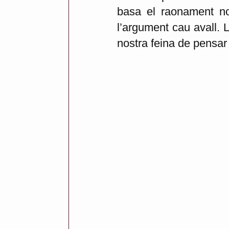
c
basa el raonament no
a
l’argument cau avall. 
t
nostra feina de pensar
p
e
r
A
n
t
o
n
i
R