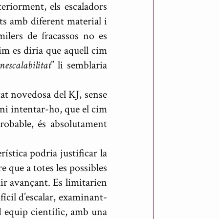
teriorment, els escaladors
ts amb diferent material i
milers de fracassos no es
m es diria que aquell cim
nescalabilitat
” li semblaria
tat novedosa del KJ, sense
 ni intentar-ho, que el cim
probable, és absolutament
ística podria justificar la
e que a totes les possibles
ir avançant. Es limitarien
ícil d’escalar, examinant-
id equip científic, amb una