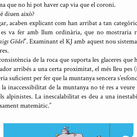
ma que no hi pot haver cap via que el coroni.
ué diuen això?
regar, acaben explicant com han arribat a tan categòr
 es va fer amb llum ordinària, que no mostraria r
aigs Gödel
”. Examinant el KJ amb aquest nou sistema 
res.
onsistència de la roca que suporta les glaceres que h
lador arribés a una certa proximitat, el més lleu pes (
ria suficient per fer que la muntanya sencera s’esfon
 la inaccessibilitat de la muntanya no té res a veure 
els alpinistes. La inescalabilitat es deu a una inestab
nsament matemàtic.”