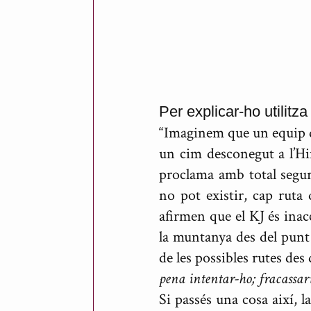
i
c
a
r
t
Per explicar-ho utilitz
“Imaginem que un equip de 
d
un cim desconegut a l’H
e
proclama amb total segure
M
no pot existir, cap ruta
e
afirmen que el KJ és inac
s
la muntanya des del punt 
o
de les possibles rutes des
pena intentar-ho; fracassarí
n
Si passés una cosa així, l
e