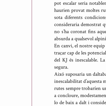
pot escalar seria notable
s
haurien provat moltes rut
sota diferents condicion
consideraria demostrat q
no s’ha coronat fins aque
absurda a qualsevol alpini
En canvi, el nostre equip
traçar cap de les potencia
del KJ és inescalable. L
segura.
Aixó suposaria un daltabai
inescalabilitat d’aquesta 
rutes sempre trobaríen un
a concloure, modestament,
lo de baix a dalt i consid