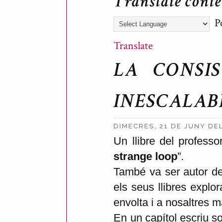
Translate cont
Po
Translate
LA CONSI
INESCALAB
DIMECRES, 21 DE JUNY DE
P
Un llibre del profes
strange loop
”.
u
També va ser autor de
b
els seus llibres explo
l
envolta i a nosaltres m
i
En un capítol escriu s