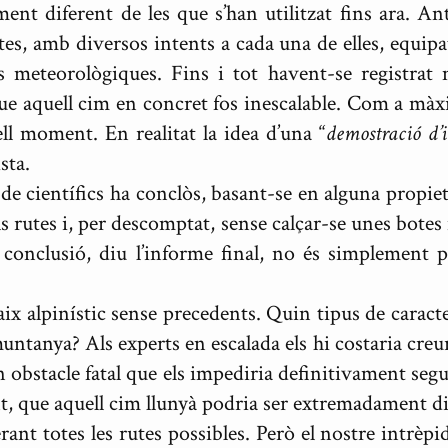
ment diferent de les que s’han utilitzat fins ara. An
es, amb diversos intents a cada una de elles, equipa
s meteorològiques. Fins i tot havent-se registrat 
ue aquell cim en concret fos inescalable. Com a màxi
ll moment. En realitat la idea d’una “
demostració d’i
sta.
 de científics ha conclòs, basant-se en alguna propie
ls rutes i, per descomptat, sense calçar-se unes botes
a conclusió, diu l’informe final, no és simplement 
x alpinístic sense precedents. Quin tipus de caracter
muntanya? Als experts en escalada els hi costaria creur
 obstacle fatal que els impediria definitivament segu
 que aquell cim llunyà podria ser extremadament dif
erant totes les rutes possibles. Però el nostre intrèp