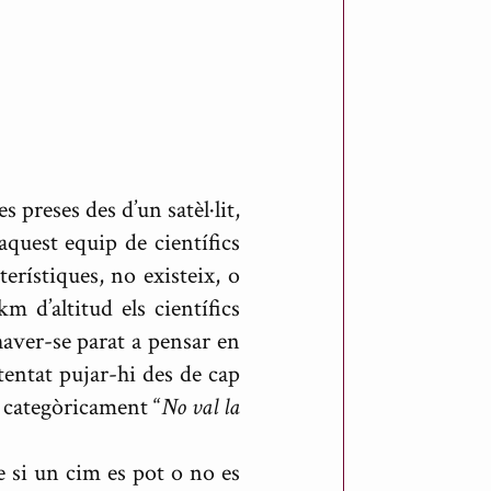
 preses des d’un satèl·lit,
uest equip de científics
erístiques, no existeix, o
 d’altitud els científics
haver-se parat a pensar en
tentat pujar-hi des de cap
 categòricament “
No val la
re si un cim es pot o no es