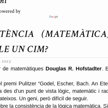
ent
wered by
STÈNCIA (MATEMÀTICA
LE UN CIM?
L 2023
sor de matemàtiques
Douglas R. Hofstadter
. 
l premi Pulitzer “Godel, Escher, Bach. An Ete
ra des d’un punt de vista lògic, matemàtic i 
ateixos. Un geni, però difícil de seguir.
obre la consistència de la lògica matemàtica. S