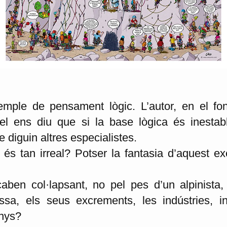
mple de pensament lògic. L’autor, en el fon
 ens diu que si la base lògica és inestable
e diguin altres especialistes.
 és tan irreal? Potser la fantasia d’aquest e
aben col·lapsant, no pel pes d’un alpinista,
ossa, els seus excrements, les indústries, inc
anys?