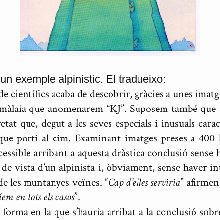
a un exemple alpinístic. El tradueixo:
científics acaba de descobrir, gràcies a unes imatges
imàlaia que anomenarem “KJ”. Suposem també que aq
tat que, degut a les seves especials i inusuals caract
 que porti al cim. Examinant imatges preses a 400 km
cessible arribant a aquesta dràstica conclusió sense 
de vista d’un alpinista i, òbviament, sense haver in
 de les muntanyes veïnes. “
Cap d’elles serviria
” afirmen
em en tots els casos
”.
a forma en la que s’hauria arribat a la conclusió sob