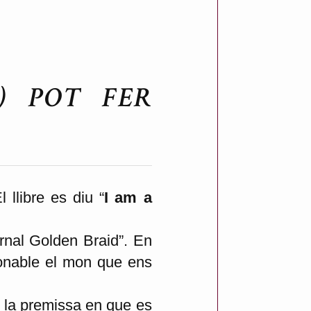
) POT FER
El llibre es diu “
I am a
rnal Golden Braid”. En
raonable el mon que ens
i la premissa en que es