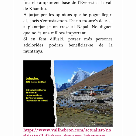
fins el campament base de l’Everest a la vall
r
de Khumbu.
t
A jutjar per les opinions que he pogut llegir,
d
els socis s’entusiasmen. De no moure’s de casa
a plantejar-se un tresc al Nepal. No digueu
e
que no és una millora important.
M
Si en fem difusió, potser més persones
e
adolorides podran beneficiar-se de la
s
muntanya.
o
n
e
s
https://www.vallhebron.com/actualitat/no