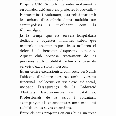
l
Projecte CIM. Si no ho he entès malament, i
en col·laboració amb els projectes Fibrowalk –
i
Fibrocamina i Rodamunt, està relacionat amb
c
les unitats d’assistència d’una malaltia tan
a
esmunyedissa i invalidant com la
t
fibromiàlgia.
Ja fa temps que els serveis hospitalaris
p
dedicats a aquestes malalties saben que
e
moure’s i acceptar reptes físics milloren el
r
dolor i el benestar d’aquestes persones.
A
Aquest club proposa tractament de les
persones amb mobilitat reduïda a base de
n
serveis d’excursions i trescos.
t
És un centre excursionista com tots, però amb
o
l’objectiu d’incloure persones amb diversitat
n
funcional i col·lectius en risc d’exclusió social,
incloent l’assegurança de la Federació
i
d’Entitats Excursionistes de Catalunya.
R
Professionals de la salut i voluntaris
i
acompanyen als excursionistes amb mobilitat
c
reduïda en les seves excursions.
Entre els seus projectes en curs hi ha un tresc
a