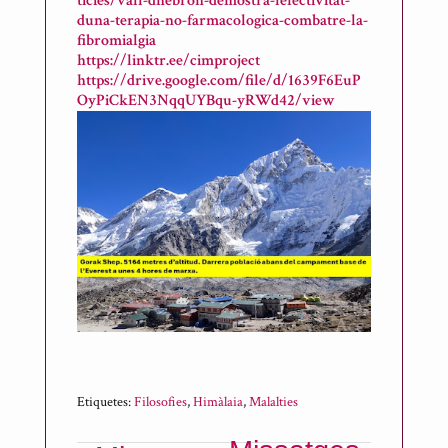
ticies/vall-dhebron-demostra-lefectivitat-
duna-terapia-no-farmacologica-combatre-la-
fibromialgia
https://linktr.ee/cimproject
https://drive.google.com/file/d/1639F6EuP
OyPiCkEN3NqqUYBqu-yRWd42/view
Etiquetes:
Filosofies
,
Himàlaia
,
Malalties