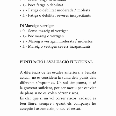
•
1.- Poca fatiga o debilitat
•
2.- Fatiga o debilitat moderada / molesta
•
3.- Fatiga o debilitat severes incapacitants
D) Mareig o vertígen
•
0.- Sense mareig ni vertigen
•
1.- Poc mareig o vertigen
•
2.- Mareig o vertigen moderats / molestos
•
3.- Mareig o vertigen severs incapacitants
PUNTUACIÓ I AVALUACIÓ FUNCIONAL
A diferència de les escales anteriors, a l’escala
actual no es considera la suma dels punts dels
diferents símptomes. Un sol símptoma, si té
la gravetat suficient, pot ser motiu per canviar
de plans si no es volen córrer riscos.
És clar que si un vol córrer riscos, cadascú és
ben lliure, sempre i quant els companys ho
acceptin i assumeixin, o no, el rescat.