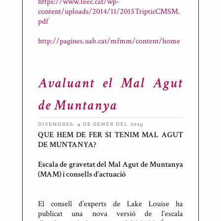
n
https://www.feec.cat/wp-
content/uploads/2014/11/2015TripticCMSM.
i
pdf
R
i
http://pagines.uab.cat/mfmm/content/home
c
a
r
Avaluant el Mal Agut
t
d
de Muntanya
e
M
DIVENDRES, 4 DE GENER DEL 2019
QUE HEM DE FER SI TENIM MAL AGUT
e
P
DE MUNTANYA?
s
u
o
b
Escala de gravetat del Mal Agut de Muntanya
n
l
(MAM) i consells d’actuació
e
i
s
c
El consell d’experts de Lake Louise ha
a
publicat una nova versió de l’escala