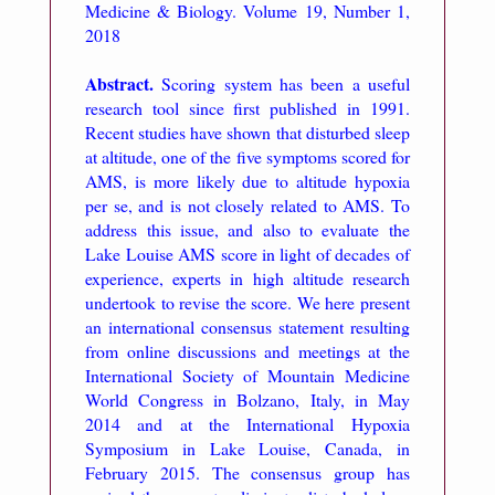
M
Medicine & Biology. Volume 19, Number 1,
e
2018
s
Abstract.
Scoring system has been a useful
o
research tool since first published in 1991.
n
Recent studies have shown that disturbed sleep
e
at altitude, one of the five symptoms scored for
s
AMS, is more likely due to altitude hypoxia
per se, and is not closely related to AMS. To
address this issue, and also to evaluate the
Lake Louise AMS score in light of decades of
experience, experts in high altitude research
undertook to revise the score. We here present
an international consensus statement resulting
from online discussions and meetings at the
International Society of Mountain Medicine
World Congress in Bolzano, Italy, in May
2014 and at the International Hypoxia
Symposium in Lake Louise, Canada, in
February 2015. The consensus group has