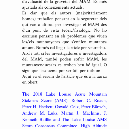
t
d’avaluació de la gravetat del MAM. És més
ajustada als coneixements actuals.
p
És clar que els autors (majoritàriament
e
homes) treballen pensant en la seguretat dels
r
qui van a altitud per investigar el MAM des
A
d’un punt de vista teòric/fisiològic. No ho
escriuen pensant en els problemes que viuen
n
les/els muntanyencs que s’enfilen muntanya
t
amunt. Només cal llegir l’article per veure-ho.
o
Així i tot, si les investigadores o investigadors
n
del MAM, també poden sofrir MAM, les
muntanyenques/cs es troben ben bé igual. O
i
sigui que l’esquema pot ser útil per tothom.
R
Aquí va el resum de l’article que és a la xarxa
i
en obert:
c
The 2018 Lake Louise Acute Mountain
a
Sickness Score (AMS). Robert C. Roach,
r
Peter H. Hackett, Oswald Oelz, Peter Bärtsch,
t
Andrew M. Luks, Martin J. MacInnis, J.
d
Kenneth Baillie and The Lake Louise AMS
e
Score Consensus Committee. High Altitude