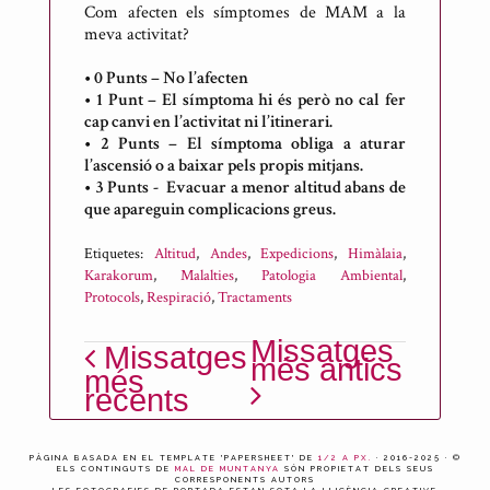
Com afecten els símptomes de MAM a la
meva activitat?
•
0 Punts – No l’afecten
•
1 Punt – El símptoma hi és però no cal fer
cap canvi en l’activitat ni l’itinerari.
•
2 Punts – El símptoma obliga a aturar
l’ascensió o a baixar pels propis mitjans.
•
3 Punts - Evacuar a menor altitud abans de
que apareguin complicacions greus.
Etiquetes:
Altitud
,
Andes
,
Expedicions
,
Himàlaia
,
Karakorum
,
Malalties
,
Patologia Ambiental
,
Protocols
,
Respiració
,
Tractaments
Missatges
Missatges
més antics
més
recents
PÀGINA BASADA EN EL TEMPLATE 'PAPERSHEET' DE
1/2 A PX.
· 2016-2025 · ©
ELS CONTINGUTS DE
MAL DE MUNTANYA
SÓN PROPIETAT DELS SEUS
CORRESPONENTS AUTORS