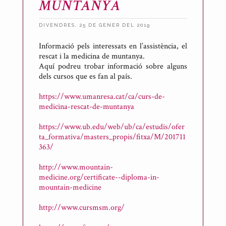
MUNTANYA
DIVENDRES, 25 DE GENER DEL 2019
P
Informació pels interessats en l’assistència, el
u
rescat i la medicina de muntanya.
b
Aquí podreu trobar informació sobre alguns
l
dels cursos que es fan al país.
i
https://www.umanresa.cat/ca/curs-de-
c
medicina-rescat-de-muntanya
a
t
https://www.ub.edu/web/ub/ca/estudis/ofer
ta_formativa/masters_propis/fitxa/M/201711
p
363/
e
r
http://www.mountain-
A
medicine.org/certificate--diploma-in-
mountain-medicine
n
t
http://www.cursmsm.org/
o