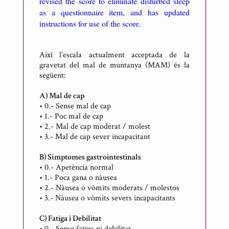
revised the score to eliminate disturbed sleep
as a questionnaire item, and has updated
instructions for use of the score.
Així l’escala actualment acceptada de la
gravetat del mal de muntanya (MAM) és la
següent:
A) Mal de cap
•
0.- Sense mal de cap
•
1.- Poc mal de cap
•
2.- Mal de cap moderat / molest
•
3.- Mal de cap sever incapacitant
B) Símptomes gastrointestinals
•
0.- Apetència normal
•
1.- Poca gana o nàusea
•
2.- Nàusea o vòmits moderats / molestos
•
3.- Nàusea o vòmits severs incapacitants
C) Fatiga i Debilitat
•
0.- Sense fatiga ni debilitat