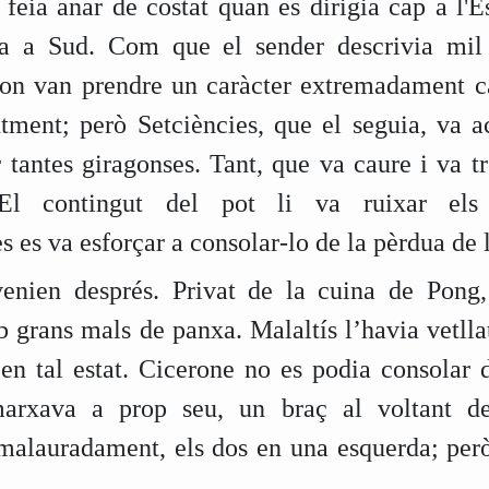
 feia anar de costat quan es dirigia cap a l'Es
ia a Sud. Com que el sender descrivia mil i
 van prendre un caràcter extremadament cap
ment; però Setciències, que el seguia, va a
r tantes giragonses. Tant, que va caure i va t
El contingut del pot li va ruixar els 
es va esforçar a consolar-lo de la pèrdua de 
venien després. Privat de la cuina de Pong,
mb grans mals de panxa. Malaltís l’havia vetlla
en tal estat. Cicerone no es podia consolar d
 marxava a prop seu, un braç al voltant de
malauradament, els dos en una esquerda; però 