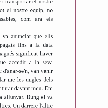
r transportar el nostre
t el nostre equip, no
nsables, com ara els
s va anunciar que ells
pagats fins a la data
agués significat haver
ue accedir a la seva
 d'anar-se'n, van venir
lar-me les ungles dels
a aturar davant meu. Em
va allunyar. Bung el va
tres. Un darrere l'altre