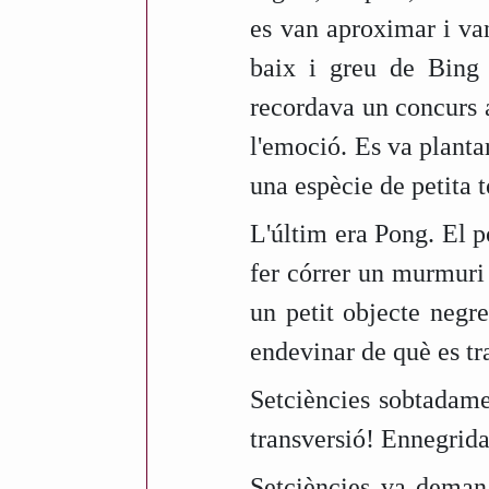
s
es van aproximar i va
baix i greu de Bing 
recordava un concurs a
l'emoció. Es va plant
una espècie de petita t
L'últim era Pong. El p
fer córrer un murmuri
un petit objecte negr
endevinar de què es tra
Setciències sobtadamen
transversió! Ennegrida
Setciències va demana