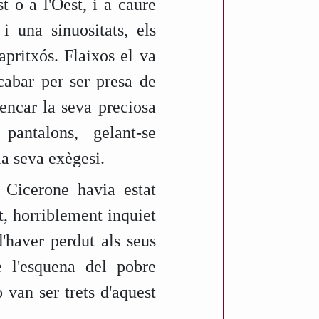
t o a l'Oest, i a caure
 una sinuositats, els
ritxós. Flaixos el va
cabar per ser presa de
rencar la seva preciosa
pantalons, gelant-se
la seva exègesi.
 Cicerone havia estat
t, horriblement inquiet
'haver perdut als seus
 l'esquena del pobre
van ser trets d'aquest