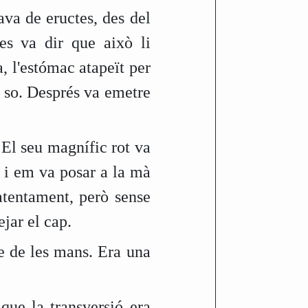
va de eructes, des del
es va dir que això li
, l'estómac atapeït per
 so. Després va emetre
 El seu magnífic rot va
 i em va posar a la mà
atentament, però sense
ejar el cap.
te de les mans. Era una
que la transversió era