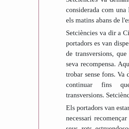
considerada com una l
els matins abans de l'
Setciències va dir a C
portadors es van dispe
de transversions, que
seva recompensa. Aques
trobar sense fons. Va
continuar fins q
transversions. Setcièn
Els portadors van estar
necessari recomençar 
seus rots estruendo