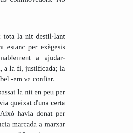
tota la nit destil·lant
nt estanc per exègesis
amablement a ajudar-
a la fi, justificada; la
obel -em va confiar.
assat la nit en peu per
ia queixat d'una certa
. Això havia donat per
ència marcada a marxar