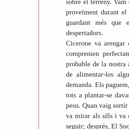
sobre el terreny. Vam 
i
proveïment durant el
c
guardant més que el
a
despertadors.
r
Cicerone va arengar e
t
comprenien perfectam
d
probable de la nostra
e
de alimentar-los al
M
demanda. Els paguem, d
e
tots a plantar-se dav
s
peus. Quan vaig sortir
o
va mirar als ulls i va
n
seguir; després, El Soo
e