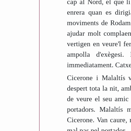
cap al Nord, el que li
enrera quan es dirig
moviments de Rodamon
ajudar molt complaent
vertigen en veure'l fe
ampolla d'exègesi. 
immediatament. Catxes 
Cicerone i Malaltís 
despert tota la nit, a
de veure el seu amic 
portadors. Malaltís
Cicerone. Van caure, 
mal pas pel portador.