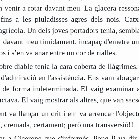
n venir a rotar davant meu. La glacera ressona
fins a les piuladisses agres dels nois. Catx
grícola. Un dels joves portadors tenia, sembla
ar davant meu tímidament, incapaç d'emetre un
os i s’en va anar entre un cor de rialles.
obre diable tenia la cara coberta de llàgrimes.
 d'admiració en l'assistència. Ens vam abraçar
e de forma indeterminada. El vaig examinar 
ctava. El vaig mostrar als altres, que van sacs
t va llançar un crit i em va arrencar l'objec
, cremada, certament; però una transversió!!
r a Cicerone que s'informés. Pong li va dir 