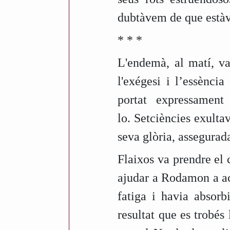
dubtàvem de que estàv
* * *
L'endemà, al matí, vam
l'exégesi i l’essènci
portat expressament
lo. Setciències exultav
seva glòria, assegurad
Flaixos va prendre el 
ajudar a Rodamon a ac
fatiga i havia absorb
resultat que es trobé