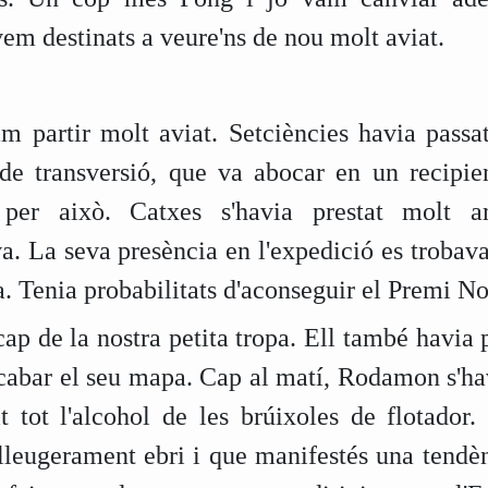
em destinats a veure'ns de nou molt aviat.
 partir molt aviat. Setciències havia passat 
a de transversió, que va abocar en un recipie
 per això. Catxes s'havia prestat molt 
a. La seva presència en l'expedició es trobava, 
a. Tenia probabilitats d'aconseguir el Premi N
cap de la nostra petita tropa. Ell també havia p
abar el seu mapa. Cap al matí, Rodamon s'hav
it tot l'alcohol de les brúixoles de flotador
s lleugerament ebri i que manifestés una tend