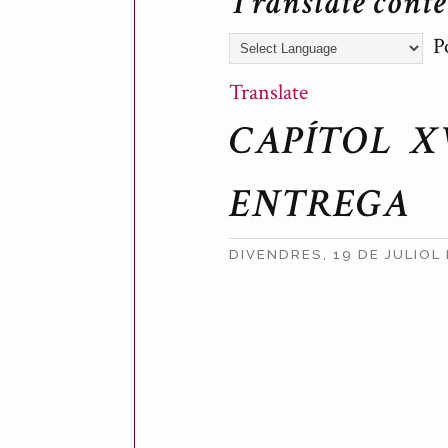
Translate cont
Po
Translate
CAPÍTOL X
ENTREGA
DIVENDRES, 19 DE JULIOL
P
u
b
l
i