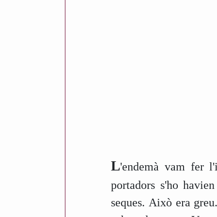
c
a
t
p
e
r
A
n
t
o
L
'endemà vam fer l'
n
portadors s'ho havie
i
seques. Això era greu
R