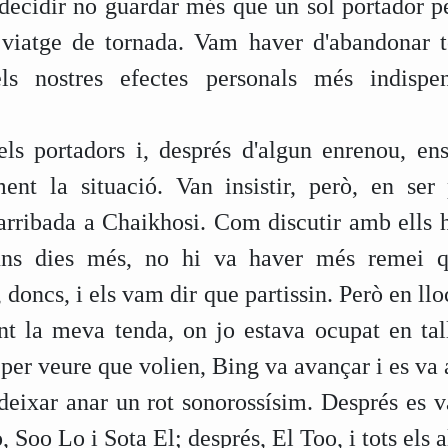
decidir no guardar més que un sol portador pe
 viatge de tornada. Vam haver d'abandonar to
s nostres efectes personals més indispe
ls portadors i, després d'algun enrenou, en
ent la situació. Van insistir, però, en ser 
 arribada a Chaikhosi. Com discutir amb ells h
guns dies més, no hi va haver més remei q
oncs, i els vam dir que partissin. Però en lloc
ant la meva tenda, on jo estava ocupat en tal
 per veure que volien, Bing va avançar i es v
 deixar anar un rot sonorossísim. Després es 
, Soo Lo i Sota El; després, El Too, i tots els al