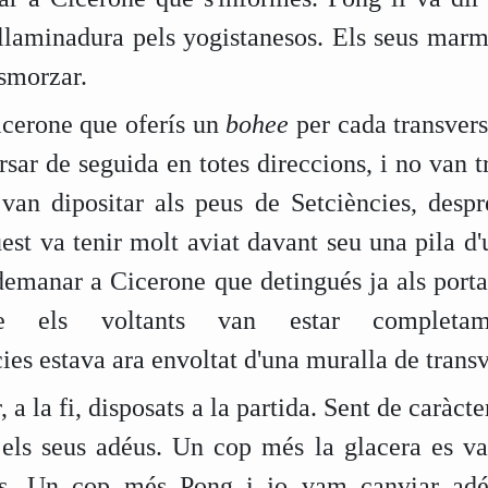
laminadura pels yogistanesos. Els seus marmit
esmorzar.
icerone que oferís un
bohee
per cada transversi
rsar de seguida en totes direccions, i no van tr
 van dipositar als peus de Setciències, despr
t va tenir molt aviat davant seu una pila d'u
 demanar a Cicerone que detingués ja als porta
ue els voltants van estar completam
cies estava ara envoltat d'una muralla de trans
, a la fi, disposats a la partida. Sent de caràcte
els seus adéus. Un cop més la glacera es va
sos. Un cop més Pong i jo vam canviar a