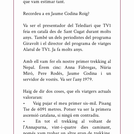
que vam estimar tant.
Recordeu a en Jaume Codina Roig?
Va ser el presentador del Telediari que TV1
feia en català des de Sant Cugat durant molts
anys. També un dels periodistes del programa
Giravolt i el director del programa de viatges
Alatul de TV1. Ja fa molts anys.
Amb ell vam fer els nostre primer trekking al
Nepal. Érem cinc: Anna Fàbregas, Núria
Miró, Pere Rodés, Jaume Codina i un
servidor de vostès. Va ser l’any 1979.
Haig de dir dos coses, que els viatgers actuals
valoraran:
•
Vaig pujar el meu primer sis-mil. Pisang
Tse de 6091 metres. Potser va ser la primera
ascensió catalana, si ningú em contradiu.
•
En tot el trekking al voltant de
l’Annapurna, vint-i-quatre dies caminant,
només vam trobar un altre grup de trekking.