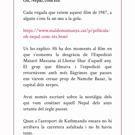
Oh, Nepal, com ets!
u
b
Cada vegada que veiem aquest film de 1987, a
l
alguns s’ens fa un nus a la gola.
i
https://www.maldemuntanya.cat/p/pellicula-
c
oh-nepal-com-ets.html
a
t
Us ho explico. Hi ha dos moments al film en
que s’esmenta la desgràcia de l’Expedició
p
Mataró Massana al Lhotse Shar d’aquell any.
e
El grup que filmava i l’expedició que
r
retornàvem amb més llàgrimes que passes
A
ens vàrem creuar prop de Namche Bazar, la
capital dels xerpes.
n
t
Avui només escriuré sobre la nostàlgia dels
o
qui vam conèixer aquell Nepal dels anys
n
setanta del segle passat.
i
Quan a l’aeroport de Kathmandu encara no hi
R
arribava la carretera asfaltada i no hi havia
i
taxis.