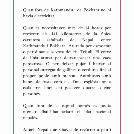
c
Quan fora de Kathmandu i de Pokhara no hi
a
havia electricitat.
r
t
Quan es necessitaven més de 14 hores per
d
recórrer els 141 kilòmetres de la única
carretera asfaltada del Nepal, entre
e
Kathmandu i Pokhara. Aturada per esmorzar
M
o per dinar a la vora del riu Trisuli. El cotxe
e
de línia aturat per deixar passar una vaca
s
pensarosa. O per deixar pujar i baixar al
personal carregat de gallines o verdures fins al
o
proper poble amb mercat. Autobusos amb
n
bancs de fusta com els d’una església, on a
e
cada tres llocs s’hi posaven quatre o cinc
s
persones.
Quan fora de la capital només es podia
menjar dhal-bhat-tarkari el plat nacional
nepalès.
Aquell Nepal que s’havia de recórrer a peu i