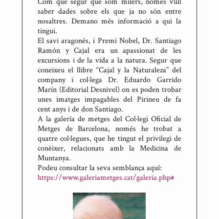
n
Com que segur que som milers, només vull
saber dades sobre els que ja no són entre
i
nosaltres. Demano més informació a qui la
R
tingui.
i
El savi aragonés, i Premi Nobel, Dr. Santiago
c
Ramón y Cajal era un apassionat de les
excursions i de la vida a la natura. Segur que
a
coneixeu el llibre “Cajal y la Naturaleza” del
r
company i col·lega Dr. Eduardo Garrido
t
Marín (Editorial Desnivel) on es poden trobar
d
unes imatges impagables del Pirineu de fa
cent anys i de don Santiago.
e
A la galería de metges del Col·legi Oficial de
M
Metges de Barcelona, només he trobat a
e
quatre col·legues, que he tingut el privilegi de
s
conèixer, relacionats amb la Medicina de
Muntanya.
o
Podeu consultar la seva semblança aquí:
n
https://www.galeriametges.cat/galeria.php#
e
s