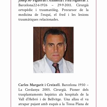
Josep Mª Figueras i Anmella (“Pitu Figueras”)
.
Barcelona22·6·1926 – 29·9·2011. Cirurgià
ortopèdic i traumatòleg. Precursor de la
medicina de l’esquí, el fred i les lesions
traumàtiques relacionades.
Carles Margarit i Creixell.
Barcelona 1950 –
La Cerdanya 2005. Cirurgià. Pioner dels
trasplantaments hepàtics als hospitals de la
Vall d’Hebró i de Bellvitge. Una allau el va
atrapar pujant amb esquís a la Tossa Plana de