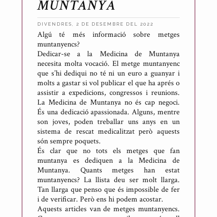
MUNTANYA
DIVENDRES, 2 DE DESEMBRE DEL 2022
Algú té més informació sobre metges
P
muntanyencs?
u
Dedicar-se a la Medicina de Muntanya
b
necesita molta vocació. El metge muntanyenc
l
que s’hi dediqui no té ni un euro a guanyar i
molts a gastar si vol publicar el que ha aprés o
i
assistir a expedicions, congressos i reunions.
c
La Medicina de Muntanya no és cap negoci.
a
És una dedicació apassionada. Alguns, mentre
t
son joves, poden treballar uns anys en un
sistema de rescat medicalitzat però aquests
p
són sempre poquets.
e
És clar que no tots els metges que fan
r
muntanya es dediquen a la Medicina de
A
Muntanya. Quants metges han estat
muntanyencs? La llista deu ser molt llarga.
n
Tan llarga que penso que és impossible de fer
t
i de verificar. Però ens hi podem acostar.
o
Aquests articles van de metges muntanyencs.