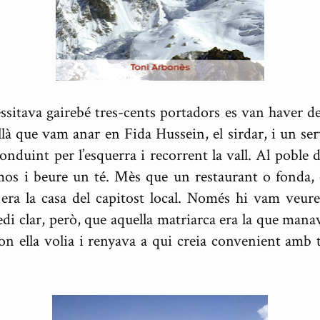
ssitava gairebé tres-cents portadors es van haver de
Allà que vam anar en Fida Hussein, el sirdar, i un se
conduint per l’esquerra i recorrent la vall. Al poble
mos i beure un té. Mès que un restaurant o fonda,
, era la casa del capitost local. Només hi vam veure
i clar, però, que aquella matriarca era la que manava 
 on ella volia i renyava a qui creia convenient amb to