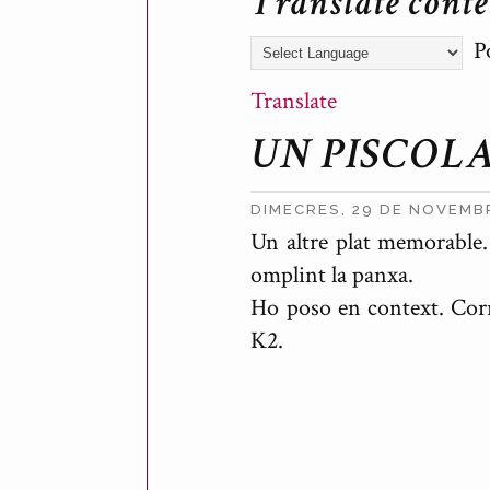
Translate cont
Po
Translate
UN PISCOLA
DIMECRES, 29 DE NOVEMB
Un altre plat memorable.
P
omplint la panxa.
u
Ho poso en context. Corri
b
K2.
l
i
c
a