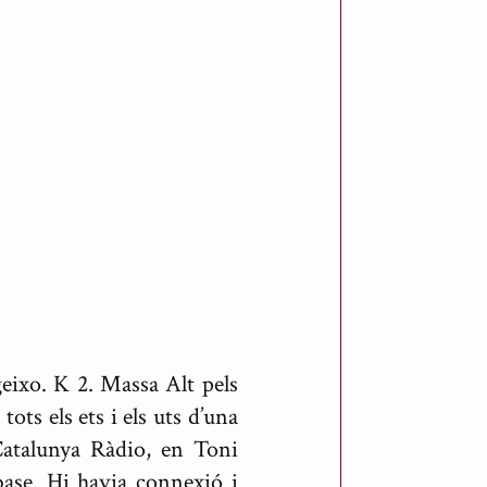
egeixo. K 2. Massa Alt pels
ts els ets i els uts d’una
Catalunya Ràdio, en Toni
ase. Hi havia connexió i