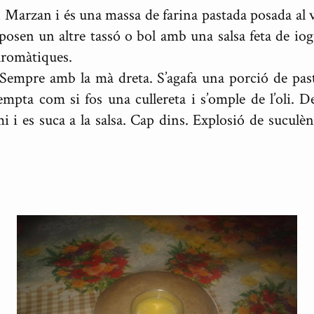
n Marzan i és una massa de farina pastada posada al v
i posen un altre tassó o bol amb una salsa feta de io
 aromàtiques.
empre amb la mà dreta. S’agafa una porció de pasta
empta com si fos una cullereta i s’omple de l’oli. D
i i es suca a la salsa. Cap dins. Explosió de suculènci