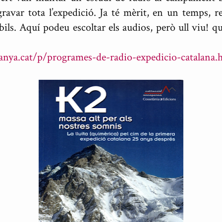
gravar tota l’expedició. Ja té mèrit, en un temps, 
ils. Aquí podeu escoltar els audios, però ull viu! 
ya.cat/p/programes-de-radio-expedicio-catalana.