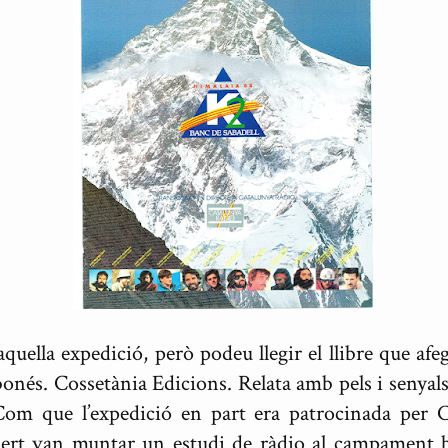
aquella expedició, però podeu llegir el llibre que af
nés. Cossetània Edicions. Relata amb pels i senyals to
Com que l’expedició en part era patrocinada per 
ert van muntar un estudi de ràdio al campament b