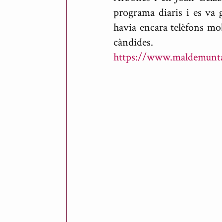
programa diaris i es va 
a
havia encara telèfons mob
r
càndides.
t
https://www.maldemuntan
d
e
M
e
s
o
n
e
s