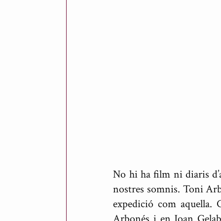
t
p
e
r
A
n
t
o
n
i
No hi ha film ni diaris d’
R
nostres somnis. Toni Arbo
i
expedició com aquella. 
c
Arbonés i en Joan Gelab