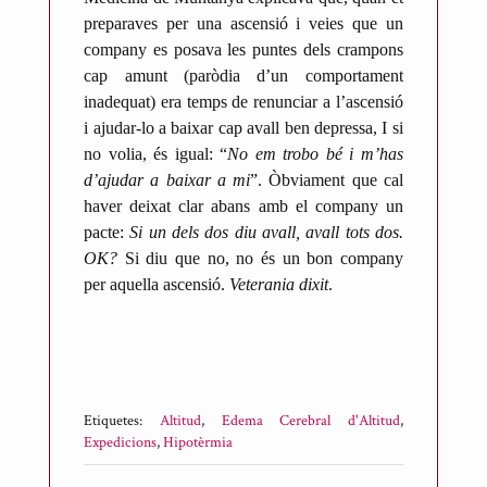
preparaves per una ascensió i veies que un
company es posava les puntes dels crampons
cap amunt (paròdia d’un comportament
inadequat) era temps de renunciar a l’ascensió
i ajudar-lo a baixar cap avall ben depressa, I si
no volia, és igual: “
No em trobo bé i m’has
d’ajudar a baixar a mi
”. Òbviament que cal
haver deixat clar abans amb el company un
pacte:
Si un dels dos diu avall, avall tots dos.
OK?
Si diu que no, no és un bon company
per aquella ascensió.
Veterania dixit
.
Etiquetes:
Altitud
,
Edema Cerebral d'Altitud
,
Expedicions
,
Hipotèrmia