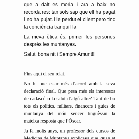
que a dalt es moria i ara a baix no
recorda res; tan sols sap que ell ha pagat
i no ha pujat. He perdut el client pero tinc
la conciència tranquil·la.
La meva ètica és: primer les persones
després les muntanyes.
Salut, bona nit i Sempre Amunt!!!
Fins aquí el seu relat.
No hi puc estar més d’acord amb la seva
declaració final. Que pesa més els interessos
de cadascú o la salut d’algú altre? Tant de bo
tots els polítics, militars, financers i guies de
muntanya del món sencer tinguèssin la
mateixa resposta que l’Òscar.
Ja fa molts anys, un professor dels cursos de
Medicina de Muntanya explicava que, quan et