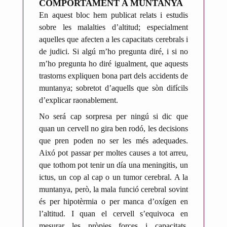
COMPORTAMENT A MUNTANYA
u
En aquest bloc hem publicat relats i estudis
b
sobre les malalties d’altitud; especialment
l
aquelles que afecten a les capacitats cerebrals i
i
de judici. Si algú m’ho pregunta diré, i si no
c
m’ho pregunta ho diré igualment, que aquests
a
trastorns expliquen bona part dels accidents de
t
muntanya; sobretot d’aquells que sòn difícils
p
d’explicar raonablement.
e
No será cap sorpresa per ningú si dic que
r
quan un cervell no gira ben rodó, les decisions
A
que pren poden no ser les més adequades.
n
Aixó pot passar per moltes causes a tot arreu,
t
que tothom pot tenir un día una meningitis, un
o
ictus, un cop al cap o un tumor cerebral. A la
n
muntanya, però, la mala funció cerebral sovint
i
és per hipotèrmia o per manca d’oxígen en
R
l’altitud. I quan el cervell s’equivoca en
i
mesurar les pròpies forces i capacitats,