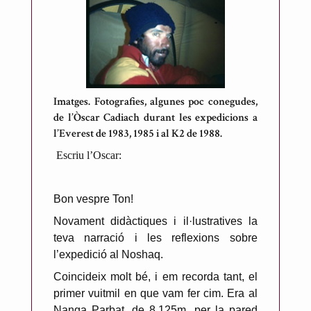
Imatges. Fotografies, algunes poc conegudes,
de l’Òscar Cadiach durant les expedicions a
l’Everest de 1983, 1985 i al K2 de 1988.
Escriu l’Oscar:
Bon vespre Ton!
Novament didàctiques i il·lustratives la
teva narració i les reflexions sobre
l’expedició al Noshaq.
Coincideix molt bé, i em recorda tant, el
primer vuitmil en que vam fer cim. Era al
Nanga Parbat, de 8.125m, per la pared