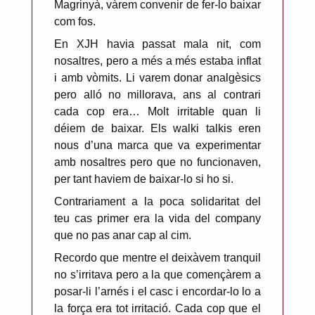
Magrinyà, vàrem convenir de fer-lo baixar
com fos.
En XJH havia passat mala nit, com
nosaltres, pero a més a més estaba inflat
i amb vòmits. Li varem donar analgèsics
pero alló no millorava, ans al contrari
cada cop era… Molt irritable quan li
déiem de baixar. Els walki talkis eren
nous d’una marca que va experimentar
amb nosaltres pero que no funcionaven,
per tant haviem de baixar-lo si ho si.
Contrariament a la poca solidaritat del
teu cas primer era la vida del company
que no pas anar cap al cim.
Recordo que mentre el deixàvem tranquil
no s’irritava pero a la que començàrem a
posar-li l’arnés i el casc i encordar-lo lo a
la força era tot irritació. Cada cop que el