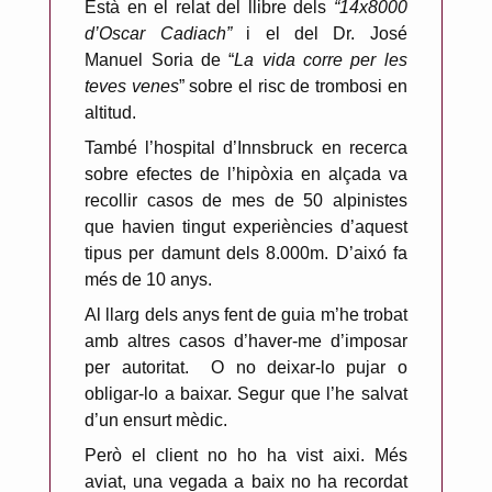
Està en el relat del llibre dels
“14x8000
d’Oscar Cadiach”
i el del Dr. José
Manuel Soria de “
La vida corre per les
teves venes
” sobre el risc de trombosi en
altitud.
També l’hospital d’Innsbruck en recerca
sobre efectes de l’hipòxia en alçada va
recollir casos de mes de 50 alpinistes
que havien tingut experiències d’aquest
tipus per damunt dels 8.000m. D’aixó fa
més de 10 anys.
Al llarg dels anys fent de guia m’he trobat
amb altres casos d’haver-me d’imposar
per autoritat.
O no deixar-lo pujar o
obligar-lo a baixar. Segur que l’he salvat
d’un ensurt mèdic.
Però el client no ho ha vist aixi. Més
aviat, una vegada a baix no ha recordat