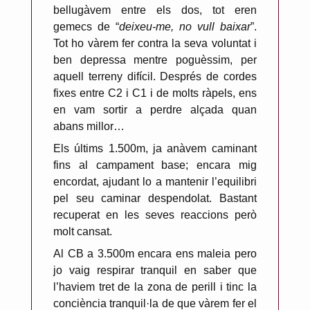
bellugàvem entre els dos, tot eren
gemecs de “
deixeu-me, no vull baixar
”.
Tot ho vàrem fer contra la seva voluntat i
ben depressa mentre poguèssim, per
aquell terreny difícil. Després de cordes
fixes entre C2 i C1 i de molts ràpels, ens
en vam sortir a perdre alçada quan
abans millor…
Els últims 1.500m, ja anàvem caminant
fins al campament base; encara mig
encordat, ajudant lo a mantenir l’equilibri
pel seu caminar despendolat. Bastant
recuperat en les seves reaccions però
molt cansat.
Al CB a 3.500m encara ens maleia pero
jo vaig respirar tranquil en saber que
l’haviem tret de la zona de perill i tinc la
conciència tranquil·la de que vàrem fer el