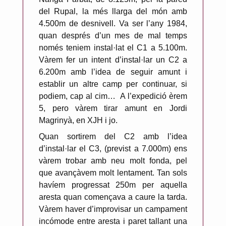
del Rupal, la més llarga del món amb
4.500m de desnivell. Va ser l’any 1984,
quan després d’un mes de mal temps
només teniem instal·lat el C1 a 5.100m.
Vàrem fer un intent d’instal·lar un C2 a
6.200m amb l’idea de seguir amunt i
establir un altre camp per continuar, si
podiem, cap al cim…
A l’expedició èrem
5, pero vàrem tirar amunt en Jordi
Magrinyà, en XJH i jo.
Quan sortirem del C2 amb l’idea
d’instal·lar el C3, (previst a 7.000m) ens
vàrem trobar amb neu molt fonda, pel
que avançàvem molt lentament. Tan sols
havíem progressat 250m per aquella
aresta quan començava a caure la tarda.
Vàrem haver d’improvisar un campament
incómode entre aresta i paret tallant una