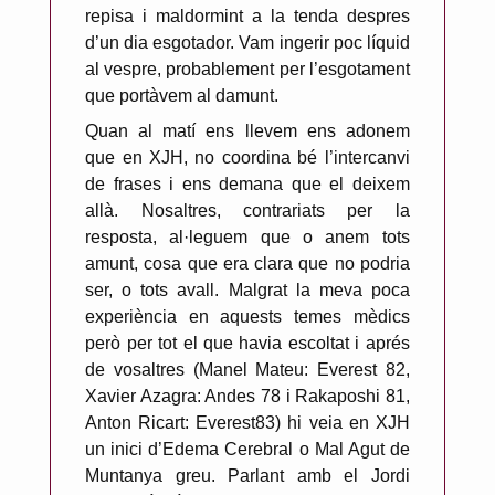
repisa i maldormint a la tenda despres
d’un dia esgotador. Vam ingerir poc líquid
al vespre, probablement per l’esgotament
que portàvem al damunt.
Quan al matí ens llevem ens adonem
que en XJH, no coordina bé l’intercanvi
de frases i ens demana que el deixem
allà. Nosaltres, contrariats per la
resposta, al·leguem que o anem tots
amunt, cosa que era clara que no podria
ser, o tots avall. Malgrat la meva poca
experiència en aquests temes mèdics
però per tot el que havia escoltat i aprés
de vosaltres (Manel Mateu: Everest 82,
Xavier Azagra: Andes 78 i Rakaposhi 81,
Anton Ricart: Everest83) hi veia en XJH
un inici d’Edema Cerebral o Mal Agut de
Muntanya greu. Parlant amb el Jordi