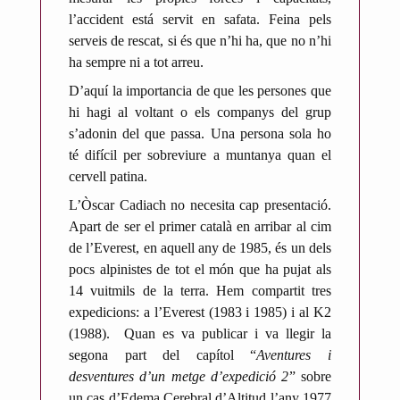
c
l’accident está servit en safata. Feina pels
a
serveis de rescat, si és que n’hi ha, que no n’hi
r
ha sempre ni a tot arreu.
t
D’aquí la importancia de que les persones que
d
hi hagi al voltant o els companys del grup
e
s’adonin del que passa. Una persona sola ho
M
té difícil per sobreviure a muntanya quan el
e
cervell patina.
s
L’Òscar Cadiach no necesita cap presentació.
o
Apart de ser el primer català en arribar al cim
n
de l’Everest, en aquell any de 1985, és un dels
e
pocs alpinistes de tot el món que ha pujat als
s
14 vuitmils de la terra. Hem compartit tres
expedicions: a l’Everest (1983 i 1985) i al K2
(1988).
Quan es va publicar i va llegir la
segona part del capítol “
Aventures i
desventures d’un metge d’expedició 2
” sobre
un cas d’Edema Cerebral d’Altitud l’any 1977