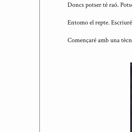
c
Doncs potser té raó. Pots
a
Entomo el repte. Escriuré
t
p
Començaré amb una tècnica
e
r
A
n
t
o
n
i
R