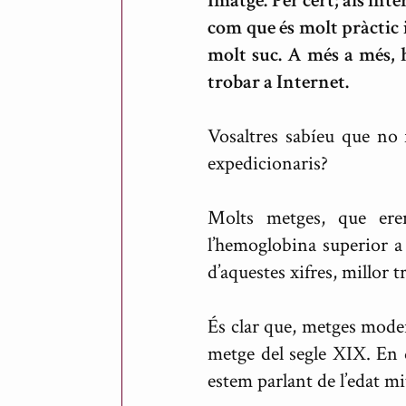
Imatge. Per cert; als int
s
com que és molt pràctic i
molt suc. A més a més, h
trobar a Internet.
Vosaltres sabíeu que no f
expedicionaris?
Molts metges, que ere
l’hemoglobina superior a
d’aquestes xifres, millor t
És clar que, metges mode
metge del segle XIX. En 
estem parlant de l’edat mi