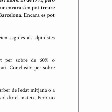
t llibre. És de 1991, però
que encara s’en pot treure
 Barcelona. Encara es pot
ien sagnies als alpinistes
rit per sobre de 60% o
ari. Conclusió: per sobre
ber de l’edat mitjana o a
ol dir el mateix. Però no