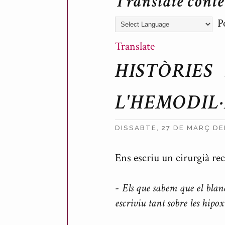
Translate cont
Po
Translate
HISTÒRIES
L'HEMODIL·
DISSABTE, 27 DE MARÇ DE
P
Ens escriu un cirurgià re
u
b
-
Els que sabem que el blanc
l
escriviu tant sobre les hipox
i