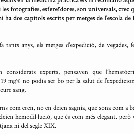
eressats en la medicina pràctica els hi recomano aques
 les fotografies, esfereïdores, son universals, crec 
i ha dos capítols escrits per metges de l’escola de
a tants anys, els metges d’expedició, de vegades, fe
n considerats experts, pensaven que l’hematòc
 19 mg% no podia ser bo per la salut de l’expedicion
reure sang.
rns com eren, no en deien sagnia, que sona com a bar
deien hemodil·lució, que és com més elegant, però v
tjana ni del segle XIX.