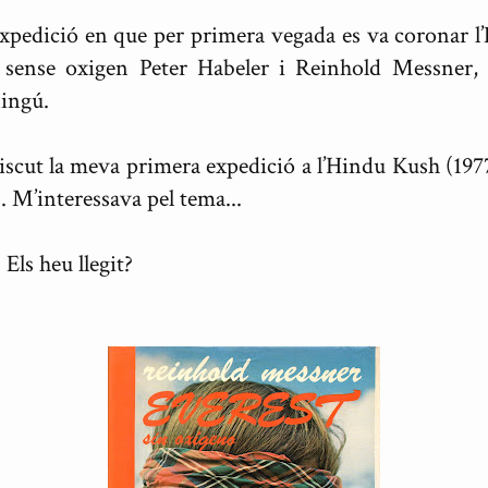
xpedició en que per primera vegada es va coronar l’
m sense oxigen Peter Habeler i Reinhold Messner, 
ningú.
viscut la meva primera expedició a l’Hindu Kush (197
). M’interessava pel tema...
 Els heu llegit?